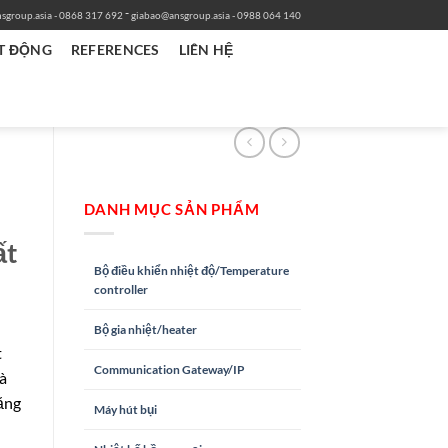
-
sgroup.asia
- 0868 317 692
giabao@ansgroup.asia
- 0988 064 140
T ĐỘNG
REFERENCES
LIÊN HỆ
DANH MỤC SẢN PHẨM
ất
Bộ điều khiển nhiệt độ/Temperature
controller
Bộ gia nhiệt/heater
t
Communication Gateway/IP
à
ăng
Máy hút bụi