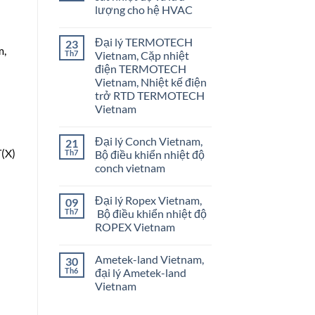
lượng cho hệ HVAC
Không
có
Đại lý TERMOTECH
23
bình
m,
luận
Th7
Vietnam, Cặp nhiệt
ở
điện TERMOTECH
Onicon
Vietnam
Vietnam, Nhiệt kế điện
–
trở RTD TERMOTECH
Giám
sát
Vietnam
nhiệt
Không
độ
có
và
Đại lý Conch Vietnam,
21
bình
lưu
luận
(X)
lượng
Th7
Bộ điều khiển nhiệt độ
ở
cho
conch vietnam
Đại
hệ
lý
HVAC
Không
TERMOTECH
có
Vietnam,
Đại lý Ropex Vietnam,
09
bình
Cặp
luận
Th7
Bộ điều khiển nhiệt độ
nhiệt
ở
điện
ROPEX Vietnam
Đại
TERMOTECH
lý
Vietnam,
Không
Conch
Nhiệt
có
Vietnam,
Ametek-land Vietnam,
30
kế
bình
Bộ
điện
luận
Th6
đại lý Ametek-land
điều
ở
trở
khiển
Vietnam
Đại
RTD
nhiệt
lý
TERMOTECH
độ
Không
Ropex
Vietnam
conch
có
Vietnam,