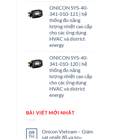
ONICON SYS-40-
341-010-121 | hệ
thống đo năng
lượng nhiệt cao cấp
cho các ứng dụng
HVAC và district
energy
ONICON SYS-40-
341-010-120 | hệ
thống đo năng
lượng nhiệt cao cấp
cho các ứng dụng
HVAC và district
energy
BÀI VIẾT MỚI NHẤT
Onicon Vietnam – Giám
09
Th5
sát nhiệt độ và lưu