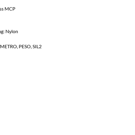
ass MCP
ug: Nylon
INMETRO, PESO, SIL2