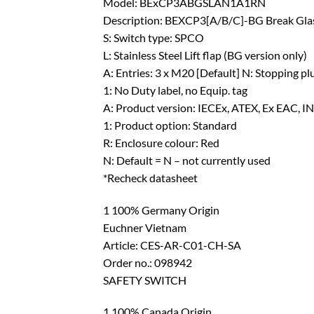
Model: BExCP3ABGSLAN1A1RN
Description: BEXCP3[A/B/C]-BG Break Gl
S: Switch type: SPCO
L: Stainless Steel Lift flap (BG version only)
A: Entries: 3 x M20 [Default] N: Stopping pl
1: No Duty label, no Equip. tag
A: Product version: IECEx, ATEX, Ex EAC, 
1: Product option: Standard
R: Enclosure colour: Red
N: Default = N – not currently used
*Recheck datasheet
1 100% Germany Origin
Euchner Vietnam
Article: CES-AR-C01-CH-SA
Order no.: 098942
SAFETY SWITCH
1 100% Canada Origin