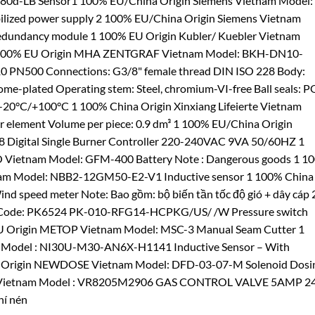
 US80d-LB Sensor1 100% EU/China Origin Siemens Vietnam Model:
ized power supply 2 100% EU/China Origin Siemens Vietnam
undancy module 1 100% EU Origin Kubler/ Kuebler Vietnam
1 100% EU Origin MHA ZENTGRAF Vietnam Model: BKH-DN10-
10 PN500 Connections: G3/8" female thread DIN ISO 228 Body:
hrome-plated Operating stem: Steel, chromium-VI-free Ball seals:
 -20°C/+100°C 1 100% China Origin Xinxiang Lifeierte Vietnam
element Volume per piece: 0.9 dm³ 1 100% EU/China Origin
Digital Single Burner Controller 220-240VAC 9VA 50/60HZ 1
etnam Model: GFM-400 Battery Note : Dangerous goods 1 1
nam Model: NBB2-12GM50-E2-V1 Inductive sensor 1 100% China
 speed meter Note: Bao gồm: bộ biến tần tốc độ gió + dây cáp 
m Code: PK6524 PK-010-RFG14-HCPKG/US/ /W Pressure switch
% EU Origin METOP Vietnam Model: MSC-3 Manual Seam Cutter 1
Model : NI30U-M30-AN6X-H1141 Inductive Sensor – With
na Origin NEWDOSE Vietnam Model: DFD-03-07-M Solenoid Dosi
l Vietnam Model : VR8205M2906 GAS CONTROL VALVE 5AMP 2
hí nén