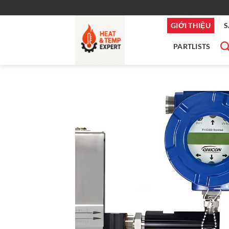
Bỏ
qua
GIỚI THIỆU
S
nội
dung
PARTLISTS