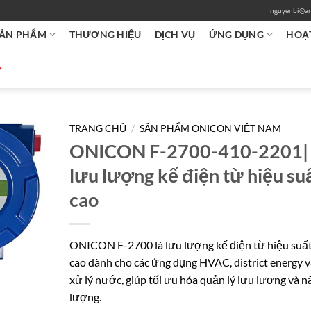
nguyenbi@an
ẢN PHẨM
THƯƠNG HIỆU
DỊCH VỤ
ỨNG DỤNG
HOẠ
TRANG CHỦ
/
SẢN PHẨM ONICON VIỆT NAM
ONICON F-2700-410-2201|
lưu lượng kế điện từ hiệu su
cao
ONICON F-2700 là lưu lượng kế điện từ hiệu suấ
cao dành cho các ứng dụng HVAC, district energy v
xử lý nước, giúp tối ưu hóa quản lý lưu lượng và n
lượng.