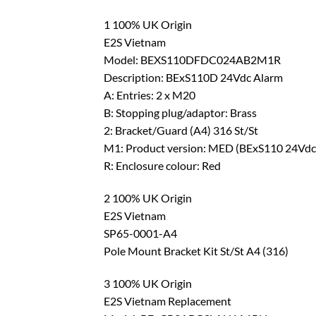
1 100% UK Origin
E2S Vietnam
Model: BEXS110DFDC024AB2M1R
Description: BExS110D 24Vdc Alarm
A: Entries: 2 x M20
B: Stopping plug/adaptor: Brass
2: Bracket/Guard (A4) 316 St/St
M1: Product version: MED (BExS110 24Vdc
R: Enclosure colour: Red
2 100% UK Origin
E2S Vietnam
SP65-0001-A4
Pole Mount Bracket Kit St/St A4 (316)
3 100% UK Origin
E2S Vietnam Replacement