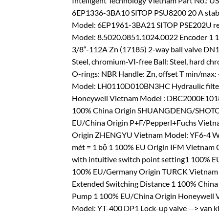
Intelligent Technology Vietnam Part No.:
6EP1336-3BA10 SITOP PSU8200 20 A stabil
Model: 6EP1961-3BA21 SITOP PSE202U red
Model: 8.5020.0851.1024.0022 Encoder 
3/8“-112A Zn (17185) 2-way ball valve DN
Steel, chromium-VI-free Ball: Steel, hard c
O-rings: NBR Handle: Zn, offset T min/max:
Model: LH0110D010BN3HC Hydraulic filter 
Honeywell Vietnam Model : DBC2000E1018 
100% China Origin SHUANGDENG/SHOTO Vi
EU/China Origin P+F/Pepperl+Fuchs Viet
Origin ZHENGYU Vietnam Model: YF6-4 Wind
mét = 1 bộ 1 100% EU Origin IFM Vietna
with intuitive switch point setting1 100
100% EU/Germany Origin TURCK Vietnam 
Extended Switching Distance 1 100% Chi
Pump 1 100% EU/China Origin Honeywel
Model: YT-400 DP1 Lock-up valve --> van k