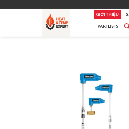
Bỏ
qua
GIỚI THIỆU
S
nội
dung
PARTLISTS