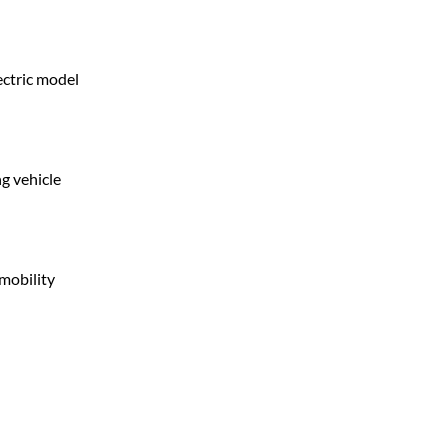
ectric model
g vehicle
mobility