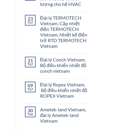
lượng cho hệ HVAC
Không
có
Đại lý TERMOTECH
23
bình
luận
Th7
Vietnam, Cặp nhiệt
ở
điện TERMOTECH
Onicon
Vietnam
Vietnam, Nhiệt kế điện
–
trở RTD TERMOTECH
Giám
sát
Vietnam
nhiệt
Không
độ
có
và
Đại lý Conch Vietnam,
21
bình
lưu
luận
lượng
Th7
Bộ điều khiển nhiệt độ
ở
cho
conch vietnam
Đại
hệ
lý
HVAC
Không
TERMOTECH
có
Vietnam,
Đại lý Ropex Vietnam,
09
bình
Cặp
luận
Th7
Bộ điều khiển nhiệt độ
nhiệt
ở
điện
ROPEX Vietnam
Đại
TERMOTECH
lý
Vietnam,
Không
Conch
Nhiệt
có
Vietnam,
Ametek-land Vietnam,
30
kế
bình
Bộ
điện
luận
Th6
đại lý Ametek-land
điều
ở
trở
khiển
Vietnam
Đại
RTD
nhiệt
lý
TERMOTECH
độ
Không
Ropex
Vietnam
conch
có
Vietnam,