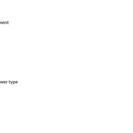
ement
ower type