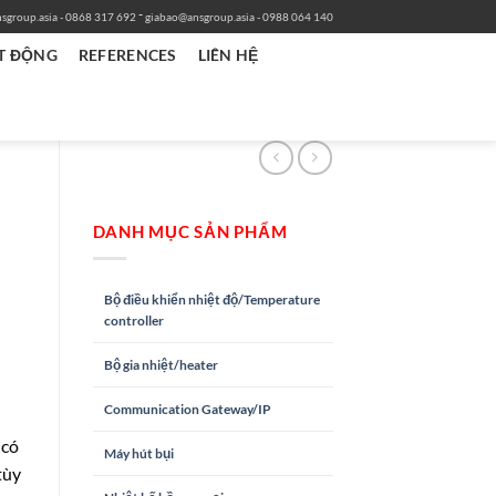
-
sgroup.asia
- 0868 317 692
giabao@ansgroup.asia
- 0988 064 140
T ĐỘNG
REFERENCES
LIÊN HỆ
DANH MỤC SẢN PHẨM
Bộ điều khiển nhiệt độ/Temperature
controller
Bộ gia nhiệt/heater
Communication Gateway/IP
 có
Máy hút bụi
tùy