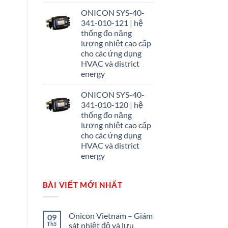
ONICON SYS-40-
341-010-121 | hệ
thống đo năng
lượng nhiệt cao cấp
cho các ứng dụng
HVAC và district
energy
ONICON SYS-40-
341-010-120 | hệ
thống đo năng
lượng nhiệt cao cấp
cho các ứng dụng
HVAC và district
energy
BÀI VIẾT MỚI NHẤT
Onicon Vietnam – Giám
09
Th5
sát nhiệt độ và lưu