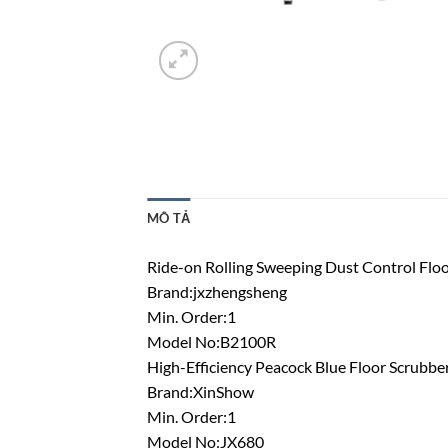
MÔ TẢ
Ride-on Rolling Sweeping Dust Control Flo
Brand:jxzhengsheng
Min. Order:1
Model No:B2100R
High-Efficiency Peacock Blue Floor Scrubbe
Brand:XinShow
Min. Order:1
Model No:JX680