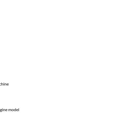
chine
ngine model