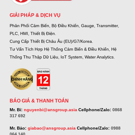
GIẢI PHÁP & DỊCH VỤ
Phân Phối Cảm Biến, Bộ Điều Khiển, Gauge,
Transmitter,
PLC, HMI, Thiết Bị Điện.
Cung Cấp Thiết Bị Châu Âu (EU)/G7/Korea.
Tư Vấn Tích Hợp Hệ Thống Cảm Biến & Điều Khiển, Hệ
Thống Thu Thập Dữ Liệu, IoT System, Water Analytics.
BÁO GIÁ & THANH TOÁN
Mr. Bỉ:
nguyenbi@ansgroup.asia
Cellphone/Zalo:
0868
317 692
Mr. Bảo:
giabao@ansgroup.asia
Cellphone/Zalo:
0988
064 140