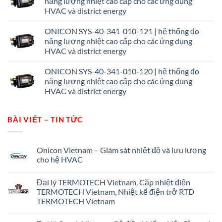
năng lượng nhiệt cao cấp cho các ứng dụng
HVAC và district energy
ONICON SYS-40-341-010-121 | hệ thống đo
năng lượng nhiệt cao cấp cho các ứng dụng
HVAC và district energy
ONICON SYS-40-341-010-120 | hệ thống đo
năng lượng nhiệt cao cấp cho các ứng dụng
HVAC và district energy
BÀI VIẾT – TIN TỨC
Onicon Vietnam – Giám sát nhiệt độ và lưu lượng
cho hệ HVAC
Không
có
Đại lý TERMOTECH Vietnam, Cặp nhiệt điện
bình
luận
TERMOTECH Vietnam, Nhiệt kế điện trở RTD
ở
TERMOTECH Vietnam
Onicon
Vietnam
Không
–
có
Giám