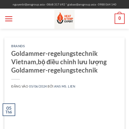
Bỏ
-
nguyenbi@ansgroup.asia
- 0868 317 692
giabao@ansgroup.asia
- 0988 064 140
qua
nội
0
dung
BRANDS
Goldammer-regelungstechnik
Vietnam,bộ điều chỉnh lưu lượng
Goldammer-regelungstechnik
ĐĂNG VÀO
05/06/2024
BỞI
ANS MS. LIEN
05
Th6