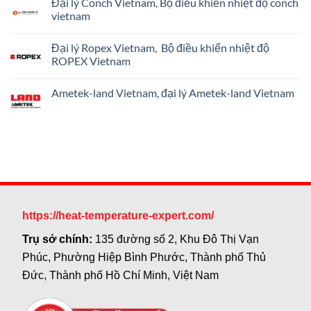
Đại lý Conch Vietnam, Bộ điều khiển nhiệt độ conch
bình
sát
luận
vietnam
nhiệt
ở
độ
Đại
Không
và
lý
có
lưu
Đại lý Ropex Vietnam, Bộ điều khiển nhiệt độ
TERMOTECH
bình
lượng
Vietnam,
luận
ROPEX Vietnam
cho
Cặp
ở
hệ
nhiệt
Đại
Không
HVAC
điện
lý
có
Ametek-land Vietnam, đại lý Ametek-land Vietnam
TERMOTECH
Conch
bình
Vietnam,
Vietnam,
luận
Không
Nhiệt
Bộ
ở
có
kế
điều
Đại
bình
điện
khiển
lý
luận
trở
nhiệt
Ropex
ở
RTD
độ
Vietnam,
Ametek-
TERMOTECH
conch
Bộ
land
Vietnam
vietnam
điều
Vietnam,
khiển
đại
nhiệt
lý
độ
Ametek-
ROPEX
land
Vietnam
https://heat-temperature-expert.com/
Vietnam
Trụ sở chính:
135 đường số 2, Khu Đô Thị Vạn
Phúc, Phường Hiệp Bình Phước, Thành phố Thủ
Đức, Thành phố Hồ Chí Minh, Việt Nam