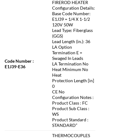
FIREROD HEATER
Configuration Details:
Base Code Number:
E1J39 = 1/4 X 1-1/2
120V 50W
Lead Type: Fiberglass
(GGS)
Lead Length (in.): 36
LA Option
Termination E =
Swaged In Leads
Code Number :
LA Termination No
E1J39-E36
Heat Minimum No
Heat
Protection Length [in]
0
CE No
Configuration Notes :
Product Class : FC
Product Sub Class :
WS
Product Standard :
STANDARD”
THERMOCOUPLES