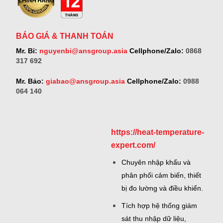
BÁO GIÁ & THANH TOÁN
Mr. Bỉ:
nguyenbi@ansgroup.asia
Cellphone/Zalo:
0868
317 692
Mr. Bảo:
giabao@ansgroup.asia
Cellphone/Zalo:
0988
064 140
https://heat-temperature-
expert.com/
Chuyên nhập khẩu và
phân phối cảm biến, thiết
bị đo lường và điều khiển.
Tích hợp hệ thống giám
sát thu nhập dữ liệu,