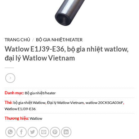
TRANG CHỦ
/
BỘ GIA NHIỆT/HEATER
Watlow E1J39-E36, bộ gia nhiệt watlow,
đại lý Watlow Vietnam
Danh mục:
Bộ gia nhiệt/heater
Thẻ:
,
,
,
bộ gia nhiệt Watlow
Đại lý Watlow Vietnam
watlow 20CKSGA036F
Watlow E1J39-E36
Thương hiệu:
Watlow