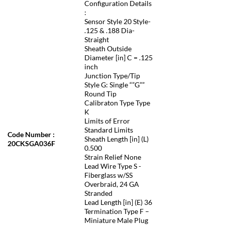
Configuration Details
:
Sensor Style 20 Style-
.125 & .188 Dia-
Straight
Sheath Outside
Diameter [in] C = .125
inch
Junction Type/Tip
Style G: Single “”G””
Round Tip
Calibraton Type Type
K
Limits of Error
Standard Limits
Code Number :
Sheath Length [in] (L)
20CKSGA036F
0.500
Strain Relief None
Lead Wire Type S -
Fiberglass w/SS
Overbraid, 24 GA
Stranded
Lead Length [in] (E) 36
Termination Type F –
Miniature Male Plug