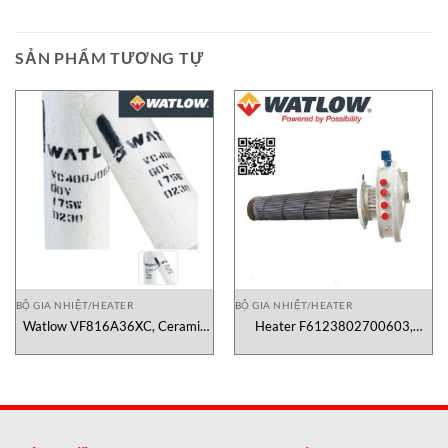
SẢN PHẨM TƯƠNG TỰ
BỘ GIA NHIỆT/HEATER
BỘ GIA NHIỆT/HEATER
Watlow VF816A36XC, Ceramic
Heater F6123802700603,
Fiber High Temperature Heater
watlow F6123802700603,
Watlow, Watlow Vietnam
heater watlow