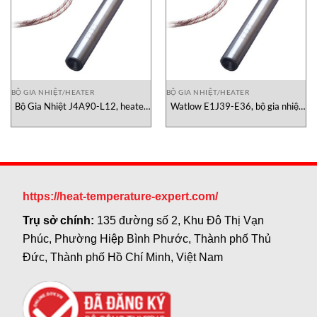
BỘ GIA NHIỆT/HEATER
BỘ GIA NHIỆT/HEATER
Bộ Gia Nhiệt J4A90-L12, heater
Watlow E1J39-E36, bộ gia nhiệt
Watlow Vietnam
watlow, đại lý Watlow Vietnam
https://heat-temperature-expert.com/
Trụ sở chính:
135 đường số 2, Khu Đô Thị Vạn
Phúc, Phường Hiệp Bình Phước, Thành phố Thủ
Đức, Thành phố Hồ Chí Minh, Việt Nam