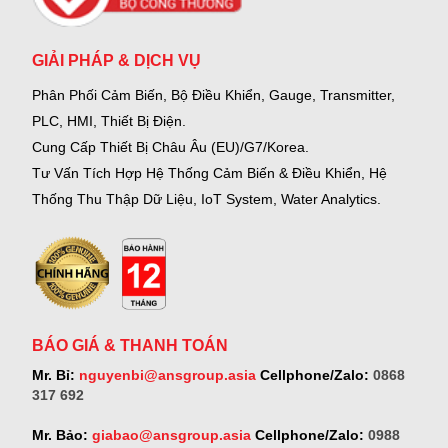
GIẢI PHÁP & DỊCH VỤ
Phân Phối Cảm Biến, Bộ Điều Khiển, Gauge,
Transmitter,
PLC, HMI, Thiết Bị Điện.
Cung Cấp Thiết Bị Châu Âu (EU)/G7/Korea.
Tư Vấn Tích Hợp Hệ Thống Cảm Biến & Điều Khiển, Hệ
Thống Thu Thập Dữ Liệu, IoT System, Water Analytics.
BÁO GIÁ & THANH TOÁN
Mr. Bỉ:
nguyenbi@ansgroup.asia
Cellphone/Zalo:
0868
317 692
Mr. Bảo:
giabao@ansgroup.asia
Cellphone/Zalo:
0988