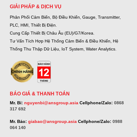
GIẢI PHÁP & DỊCH VỤ
Phân Phối Cảm Biến, Bộ Điều Khiển, Gauge,
Transmitter,
PLC, HMI, Thiết Bị Điện.
Cung Cấp Thiết Bị Châu Âu (EU)/G7/Korea.
Tư Vấn Tích Hợp Hệ Thống Cảm Biến & Điều Khiển, Hệ
Thống Thu Thập Dữ Liệu, IoT System, Water Analytics.
BÁO GIÁ & THANH TOÁN
Mr. Bỉ:
nguyenbi@ansgroup.asia
Cellphone/Zalo:
0868
317 692
Mr. Bảo:
giabao@ansgroup.asia
Cellphone/Zalo:
0988
064 140