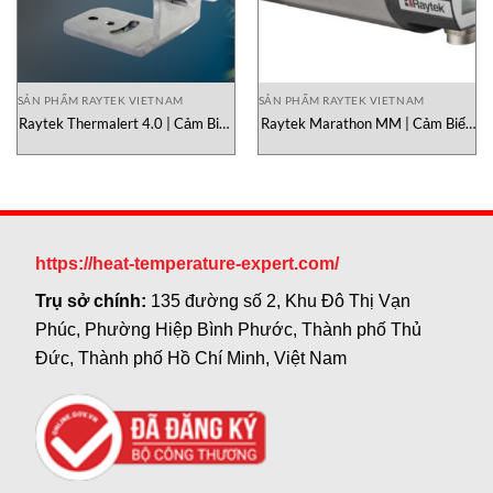
SẢN PHẨM RAYTEK VIETNAM
SẢN PHẨM RAYTEK VIETNAM
Raytek Thermalert 4.0 | Cảm Biến
Raytek Marathon MM | Cảm Biến
Nhiệt Độ Hồng Ngoại Công
Nhiệt Độ Hồng Ngoại Công
Nghiệp Tích Hợp
Nghiệp Cao Cấp (Spot Pyrometer)
https://heat-temperature-expert.com/
Trụ sở chính:
135 đường số 2, Khu Đô Thị Vạn
Phúc, Phường Hiệp Bình Phước, Thành phố Thủ
Đức, Thành phố Hồ Chí Minh, Việt Nam