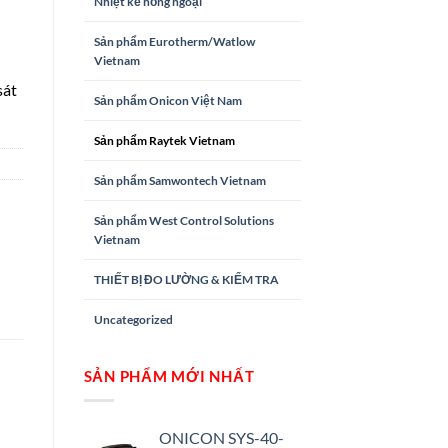
Nhiệt kế hồng ngoại
h
Sản phẩm Eurotherm/Watlow
Vietnam
sát
Sản phẩm Onicon Việt Nam
Sản phẩm Raytek Vietnam
Sản phẩm Samwontech Vietnam
Sản phẩm West Control Solutions
Vietnam
THIẾT BỊ ĐO LƯỜNG & KIỂM TRA
Uncategorized
SẢN PHẨM MỚI NHẤT
ONICON SYS-40-