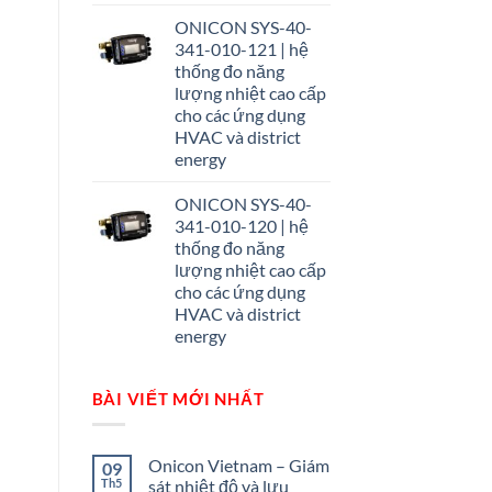
ONICON SYS-40-
341-010-121 | hệ
thống đo năng
lượng nhiệt cao cấp
cho các ứng dụng
HVAC và district
energy
ONICON SYS-40-
341-010-120 | hệ
thống đo năng
lượng nhiệt cao cấp
cho các ứng dụng
HVAC và district
energy
BÀI VIẾT MỚI NHẤT
Onicon Vietnam – Giám
09
Th5
sát nhiệt độ và lưu