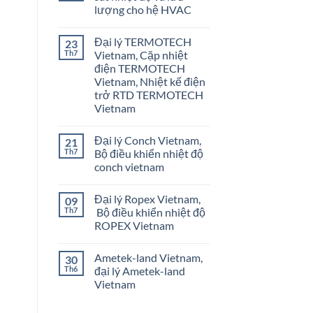
lượng cho hệ HVAC
Không
có
Đại lý TERMOTECH
23
bình
luận
Th7
Vietnam, Cặp nhiệt
ở
điện TERMOTECH
Onicon
Vietnam
Vietnam, Nhiệt kế điện
–
trở RTD TERMOTECH
Giám
sát
Vietnam
nhiệt
Không
độ
có
và
Đại lý Conch Vietnam,
21
bình
lưu
luận
lượng
Th7
Bộ điều khiển nhiệt độ
ở
cho
conch vietnam
Đại
hệ
lý
HVAC
Không
TERMOTECH
có
Vietnam,
Đại lý Ropex Vietnam,
09
bình
Cặp
luận
Th7
Bộ điều khiển nhiệt độ
nhiệt
ở
điện
ROPEX Vietnam
Đại
TERMOTECH
lý
Vietnam,
Không
Conch
Nhiệt
có
Vietnam,
Ametek-land Vietnam,
30
kế
bình
Bộ
điện
luận
Th6
đại lý Ametek-land
điều
ở
trở
khiển
Vietnam
Đại
RTD
nhiệt
lý
TERMOTECH
độ
Không
Ropex
Vietnam
conch
có
Vietnam,