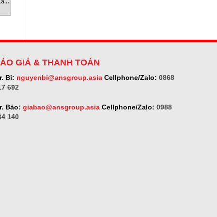
Làm
Raytek MI3M | Cảm Biến
Raytek MM2M | Cảm Biến
r
Nhiệt Độ Hồng Ngoại Công
Nhiệt Độ Hồng Ngoại Công
Nghiệp
Nghiệp (High Temperature
Pyrometer)
ÁO GIÁ & THANH TOÁN
. Bỉ:
nguyenbi@ansgroup.asia
Cellphone/Zalo:
0868
17 692
r. Bảo:
giabao@ansgroup.asia
Cellphone/Zalo:
0988
64 140