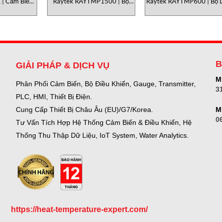
| Cảm Biến
Raytek RAYTMP1500 | Bộ
Raytek RAYTMP600 | Bộ 
 Ngoại Dải
Làm Mát Pyrometer Ultra
Mát & Bảo Vệ Pyromete
Temperature
Heavy-Duty Cho Furnace &
Heavy Duty
eter)
Steel Mill
B
GIẢI PHÁP & DỊCH VỤ
Mr
Phân Phối Cảm Biến, Bộ Điều Khiển, Gauge,
Transmitter,
3
PLC, HMI, Thiết Bị Điện.
M
Cung Cấp Thiết Bị Châu Âu (EU)/G7/Korea.
0
Tư Vấn Tích Hợp Hệ Thống Cảm Biến & Điều Khiển, Hệ
Thống Thu Thập Dữ Liệu, IoT System, Water Analytics.
https://heat-temperature-expert.com/