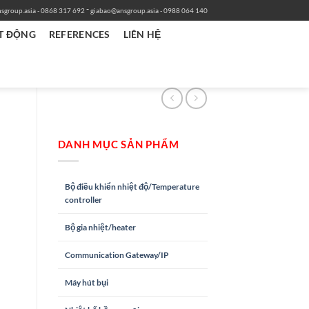
-
sgroup.asia
- 0868 317 692
giabao@ansgroup.asia
- 0988 064 140
T ĐỘNG
REFERENCES
LIÊN HỆ
DANH MỤC SẢN PHẨM
Bộ điều khiển nhiệt độ/Temperature
controller
Bộ gia nhiệt/heater
Communication Gateway/IP
Máy hút bụi