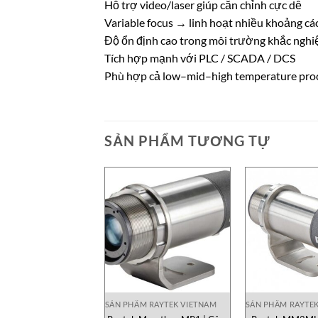
Hỗ trợ video/laser giúp căn chỉnh cực dễ
Variable focus → linh hoạt nhiều khoảng cá
Độ ổn định cao trong môi trường khắc nghi
Tích hợp mạnh với PLC / SCADA / DCS
Phù hợp cả low–mid–high temperature pro
SẢN PHẨM TƯƠNG TỰ
SẢN PHẨM RAYTEK VIETNAM
SẢN PHẨM RAYTE