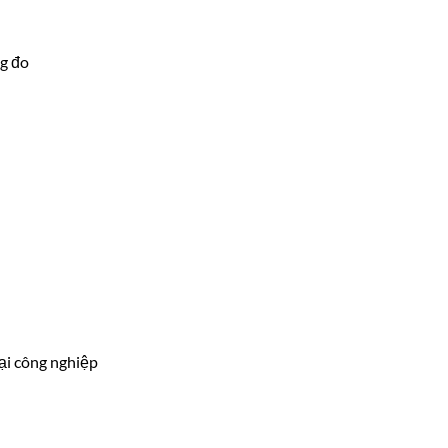
g đo
ại công nghiệp