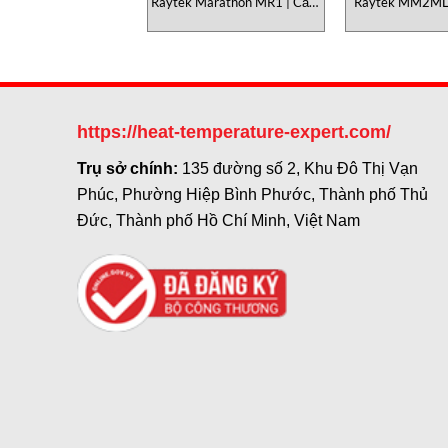
Raytek Marathon MR1 | Cảm
Raytek MM2ML 
Biến Nhiệt Độ Hồng Ngoại Tỷ
Nhiệt Độ Hồng
Số (Ratio Pyrometer)
Trung (Medium 
IR Pyrom
https://heat-temperature-expert.com/
Trụ sở chính:
135 đường số 2, Khu Đô Thị Vạn
Phúc, Phường Hiệp Bình Phước, Thành phố Thủ
Đức, Thành phố Hồ Chí Minh, Việt Nam