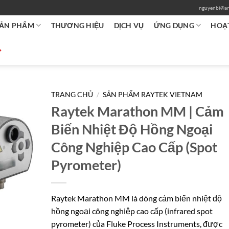
nguyenbi@an
ẢN PHẨM
THƯƠNG HIỆU
DỊCH VỤ
ỨNG DỤNG
HOẠ
TRANG CHỦ
/
SẢN PHẨM RAYTEK VIETNAM
Raytek Marathon MM | Cảm
Biến Nhiệt Độ Hồng Ngoại
Công Nghiệp Cao Cấp (Spot
Pyrometer)
Raytek Marathon MM là dòng cảm biến nhiệt độ
hồng ngoại công nghiệp cao cấp (infrared spot
pyrometer) của Fluke Process Instruments, được