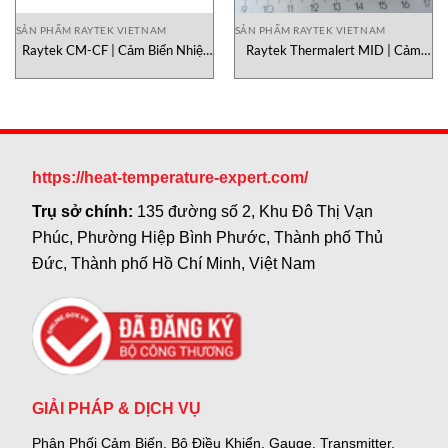
SẢN PHẨM RAYTEK VIETNAM
SẢN PHẨM RAYTEK VIETNAM
Raytek CM-CF | Cảm Biến Nhiệt
Raytek Thermalert MID | Cảm
Độ Hồng Ngoại Công Nghiệp
Biến Nhiệt Độ Hồng Ngoại
(Compact IR Sensor –
Miniature Công Nghiệp
Fiber/Connector Version)
https://heat-temperature-expert.com/
Trụ sở chính:
135 đường số 2, Khu Đô Thị Vạn
Phúc, Phường Hiệp Bình Phước, Thành phố Thủ
Đức, Thành phố Hồ Chí Minh, Việt Nam
GIẢI PHÁP & DỊCH VỤ
Phân Phối Cảm Biến, Bộ Điều Khiển, Gauge,
Transmitter,