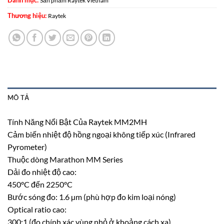
Danh mục:
Sản phẩm Raytek Vietnam
Thương hiệu:
Raytek
MÔ TẢ
Tính Năng Nổi Bật Của Raytek MM2MH
Cảm biến nhiệt độ hồng ngoại không tiếp xúc (Infrared
Pyrometer)
Thuộc dòng Marathon MM Series
Dải đo nhiệt độ cao:
450°C đến 2250°C
Bước sóng đo: 1.6 µm (phù hợp đo kim loại nóng)
Optical ratio cao:
300:1 (đo chính xác vùng nhỏ ở khoảng cách xa)