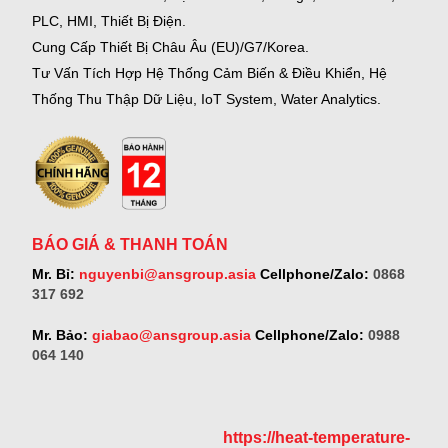
PLC, HMI, Thiết Bị Điện.
Cung Cấp Thiết Bị Châu Âu (EU)/G7/Korea.
Tư Vấn Tích Hợp Hệ Thống Cảm Biến & Điều Khiển, Hệ
Thống Thu Thập Dữ Liệu, IoT System, Water Analytics.
BÁO GIÁ & THANH TOÁN
Mr. Bỉ:
nguyenbi@ansgroup.asia
Cellphone/Zalo:
0868
317 692
Mr. Bảo:
giabao@ansgroup.asia
Cellphone/Zalo:
0988
064 140
https://heat-temperature-