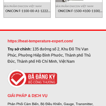
SẢN PHẨM ONICON VIỆT NAM
SẢN PHẨM ONICON VIỆT NAM
ONICON F-1100-00-A1-1222|
ONICON F-1500-4100-1100|
lưu lượng kế turbine dạng
lưu lượng kế turbine dạng inline
insertion
https://heat-temperature-expert.com/
Trụ sở chính:
135 đường số 2, Khu Đô Thị Vạn
Phúc, Phường Hiệp Bình Phước, Thành phố Thủ
Đức, Thành phố Hồ Chí Minh, Việt Nam
GIẢI PHÁP & DỊCH VỤ
Phân Phối Cảm Biến, Bộ Điều Khiển, Gauge,
Transmitter,