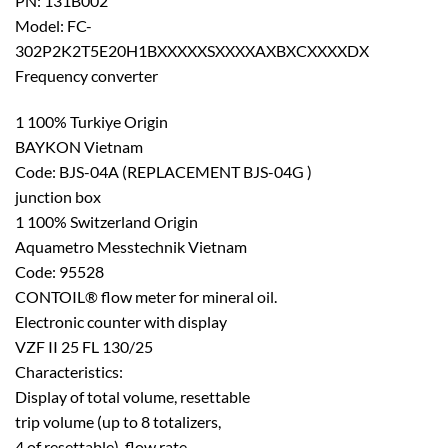
PN: 131B002
Model: FC-
302P2K2T5E20H1BXXXXXSXXXXAXBXCXXXXDX
Frequency converter
1 100% Turkiye Origin
BAYKON Vietnam
Code: BJS-04A (REPLACEMENT BJS-04G )
junction box
1 100% Switzerland Origin
Aquametro Messtechnik Vietnam
Code: 95528
CONTOIL® flow meter for mineral oil.
Electronic counter with display
VZF II 25 FL 130/25
Characteristics:
Display of total volume, resettable
trip volume (up to 8 totalizers,
4 of resettable), flow rate,