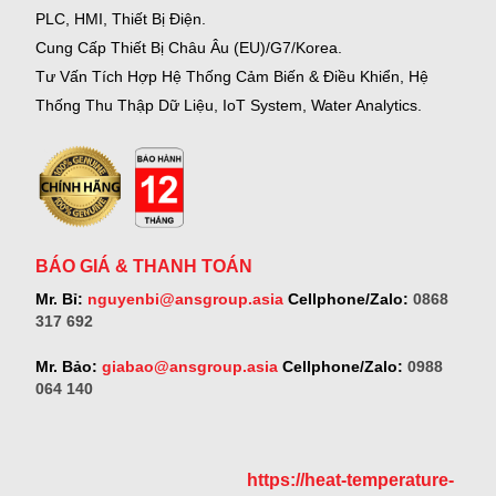
PLC, HMI, Thiết Bị Điện.
Cung Cấp Thiết Bị Châu Âu (EU)/G7/Korea.
Tư Vấn Tích Hợp Hệ Thống Cảm Biến & Điều Khiển, Hệ
Thống Thu Thập Dữ Liệu, IoT System, Water Analytics.
BÁO GIÁ & THANH TOÁN
Mr. Bỉ:
nguyenbi@ansgroup.asia
Cellphone/Zalo:
0868
317 692
Mr. Bảo:
giabao@ansgroup.asia
Cellphone/Zalo:
0988
064 140
https://heat-temperature-