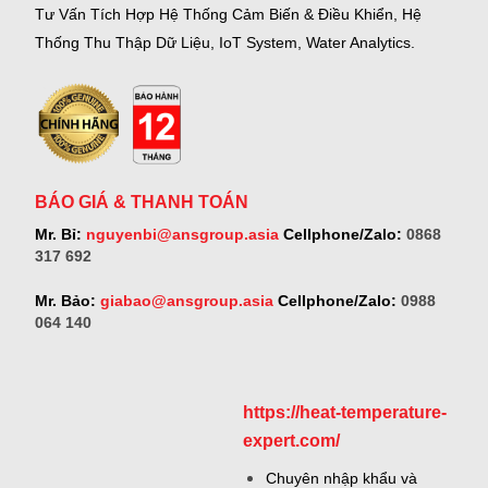
Tư Vấn Tích Hợp Hệ Thống Cảm Biến & Điều Khiển, Hệ
Thống Thu Thập Dữ Liệu, IoT System, Water Analytics.
BÁO GIÁ & THANH TOÁN
Mr. Bỉ:
nguyenbi@ansgroup.asia
Cellphone/Zalo:
0868
317 692
Mr. Bảo:
giabao@ansgroup.asia
Cellphone/Zalo:
0988
064 140
https://heat-temperature-
expert.com/
Chuyên nhập khẩu và