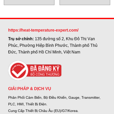
503| lưu lượng kế turbine dạng
lưu lượng kế turbine dạng
insertion
insertion
https://heat-temperature-expert.com/
Trụ sở chính:
135 đường số 2, Khu Đô Thị Vạn
Phúc, Phường Hiệp Bình Phước, Thành phố Thủ
Đức, Thành phố Hồ Chí Minh, Việt Nam
GIẢI PHÁP & DỊCH VỤ
Phân Phối Cảm Biến, Bộ Điều Khiển, Gauge,
Transmitter,
PLC, HMI, Thiết Bị Điện.
Cung Cấp Thiết Bị Châu Âu (EU)/G7/Korea.