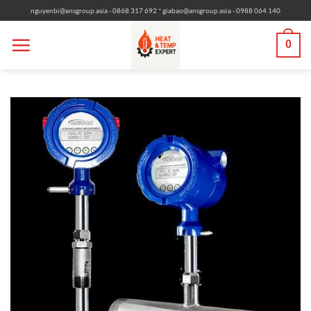
Bỏ
-
nguyenbi@ansgroup.asia
- 0868 317 692
giabao@ansgroup.asia
- 0988 064 140
qua
nội
0
dung