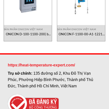
SẢN PHẨM ONICON VIỆT NAM
SẢN PHẨM ONICON VIỆT NAM
ONICON D-100-1100-200| bộ
ONICON F-1100-00-A1-1221-
hiển thị và truyền tín hiệu lưu
503| lưu lượng kế turbine dạng
lượng công nghiệp
insertion
https://heat-temperature-expert.com/
Trụ sở chính:
135 đường số 2, Khu Đô Thị Vạn
Phúc, Phường Hiệp Bình Phước, Thành phố Thủ
Đức, Thành phố Hồ Chí Minh, Việt Nam