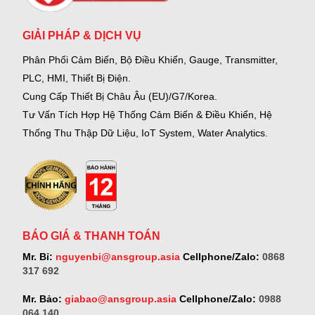
GIẢI PHÁP & DỊCH VỤ
Phân Phối Cảm Biến, Bộ Điều Khiển, Gauge,
Transmitter,
PLC, HMI, Thiết Bị Điện.
Cung Cấp Thiết Bị Châu Âu (EU)/G7/Korea.
Tư Vấn Tích Hợp Hệ Thống Cảm Biến & Điều Khiển, Hệ
Thống Thu Thập Dữ Liệu, IoT System, Water Analytics.
BÁO GIÁ & THANH TOÁN
Mr. Bỉ:
nguyenbi@ansgroup.asia
Cellphone/Zalo:
0868
317 692
Mr. Bảo:
giabao@ansgroup.asia
Cellphone/Zalo:
0988
064 140