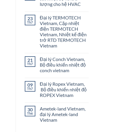
lượng cho hệ HVAC
Không
có
Đại lý TERMOTECH
23
bình
luận
Th7
Vietnam, Cặp nhiệt
ở
điện TERMOTECH
Onicon
Vietnam
Vietnam, Nhiệt kế điện
–
trở RTD TERMOTECH
Giám
sát
Vietnam
nhiệt
Không
độ
có
và
Đại lý Conch Vietnam,
21
bình
lưu
luận
lượng
Th7
Bộ điều khiển nhiệt độ
ở
cho
conch vietnam
Đại
hệ
lý
HVAC
Không
TERMOTECH
có
Vietnam,
Đại lý Ropex Vietnam,
09
bình
Cặp
luận
Th7
Bộ điều khiển nhiệt độ
nhiệt
ở
điện
ROPEX Vietnam
Đại
TERMOTECH
lý
Vietnam,
Không
Conch
Nhiệt
có
Vietnam,
Ametek-land Vietnam,
30
kế
bình
Bộ
điện
luận
Th6
đại lý Ametek-land
điều
ở
trở
khiển
Vietnam
Đại
RTD
nhiệt
lý
TERMOTECH
độ
Không
Ropex
Vietnam
conch
có
Vietnam,