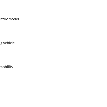
ectric model
g vehicle
mobility