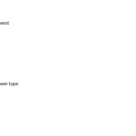
ement
ower type