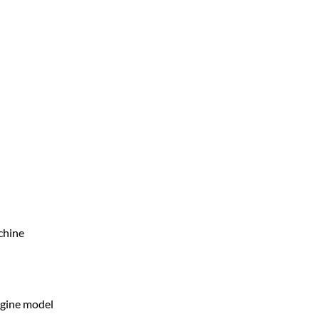
chine
ngine model