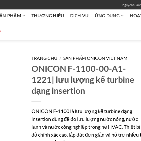
nguyenbi@an
ẢN PHẨM
THƯƠNG HIỆU
DỊCH VỤ
ỨNG DỤNG
HOẠ
TRANG CHỦ
/
SẢN PHẨM ONICON VIỆT NAM
ONICON F-1100-00-A1-
1221| lưu lượng kế turbine
dạng insertion
ONICON F-1100 là lưu lượng kế turbine dạng
insertion dùng để đo lưu lượng nước nóng, nước
lạnh và nước công nghiệp trong hệ HVAC. Thiết bị
độ chính xác cao, lắp đặt đơn giản và hỗ trợ nhiều 