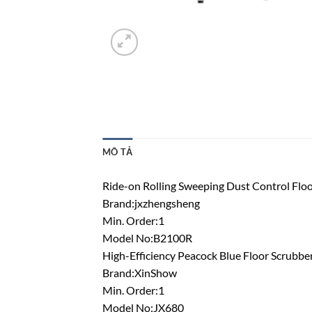
MÔ TẢ
Ride-on Rolling Sweeping Dust Control Flo
Brand:jxzhengsheng
Min. Order:1
Model No:B2100R
High-Efficiency Peacock Blue Floor Scrubbe
Brand:XinShow
Min. Order:1
Model No:JX680