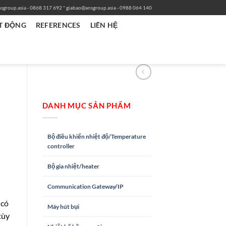
-
sgroup.asia
- 0868 317 692
giabao@ansgroup.asia
- 0988 064 140
T ĐỘNG
REFERENCES
LIÊN HỆ
DANH MỤC SẢN PHẨM
Bộ điều khiển nhiệt độ/Temperature
controller
Bộ gia nhiệt/heater
Communication Gateway/IP
 có
Máy hút bụi
tùy