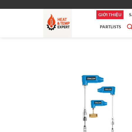
Bỏ
qua
GIỚI THIỆU
S
nội
dung
PARTLISTS