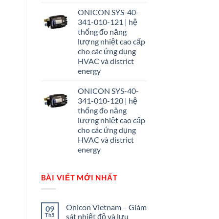
ONICON SYS-40-
341-010-121 | hệ
thống đo năng
lượng nhiệt cao cấp
cho các ứng dụng
HVAC và district
energy
ONICON SYS-40-
341-010-120 | hệ
thống đo năng
lượng nhiệt cao cấp
cho các ứng dụng
HVAC và district
energy
BÀI VIẾT MỚI NHẤT
Onicon Vietnam – Giám
09
Th5
sát nhiệt độ và lưu