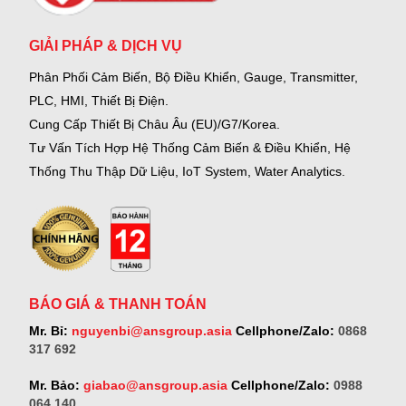
GIẢI PHÁP & DỊCH VỤ
Phân Phối Cảm Biến, Bộ Điều Khiển, Gauge,
Transmitter,
PLC, HMI, Thiết Bị Điện.
Cung Cấp Thiết Bị Châu Âu (EU)/G7/Korea.
Tư Vấn Tích Hợp Hệ Thống Cảm Biến & Điều Khiển, Hệ
Thống Thu Thập Dữ Liệu, IoT System, Water Analytics.
BÁO GIÁ & THANH TOÁN
Mr. Bỉ:
nguyenbi@ansgroup.asia
Cellphone/Zalo:
0868
317 692
Mr. Bảo:
giabao@ansgroup.asia
Cellphone/Zalo:
0988
064 140