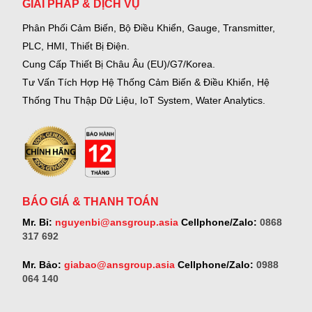
GIẢI PHÁP & DỊCH VỤ
Phân Phối Cảm Biến, Bộ Điều Khiển, Gauge,
Transmitter,
PLC, HMI, Thiết Bị Điện.
Cung Cấp Thiết Bị Châu Âu (EU)/G7/Korea.
Tư Vấn Tích Hợp Hệ Thống Cảm Biến & Điều Khiển, Hệ
Thống Thu Thập Dữ Liệu, IoT System, Water Analytics.
BÁO GIÁ & THANH TOÁN
Mr. Bỉ:
nguyenbi@ansgroup.asia
Cellphone/Zalo:
0868
317 692
Mr. Bảo:
giabao@ansgroup.asia
Cellphone/Zalo:
0988
064 140