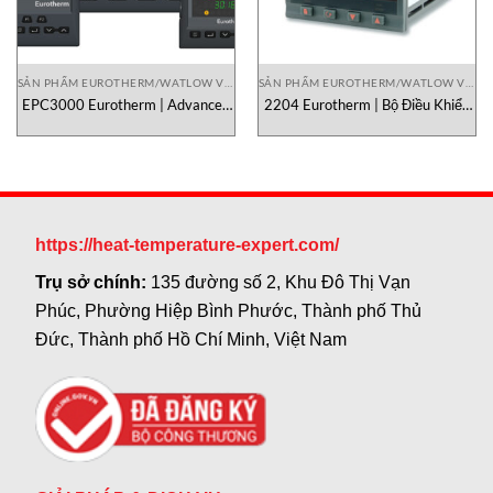
SẢN PHẨM EUROTHERM/WATLOW VIETNAM
SẢN PHẨM EUROTHERM/WATLOW VIETNAM
EPC3000 Eurotherm | Advanced
2204 Eurotherm | Bộ Điều Khiển
Programmable PID Controller
Nhiệt Độ PID Chính Hãng
Chính Hãng
https://heat-temperature-expert.com/
Trụ sở chính:
135 đường số 2, Khu Đô Thị Vạn
Phúc, Phường Hiệp Bình Phước, Thành phố Thủ
Đức, Thành phố Hồ Chí Minh, Việt Nam