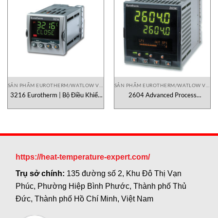
SẢN PHẨM EUROTHERM/WATLOW VIETNAM
SẢN PHẨM EUROTHERM/WATLOW VIETNAM
3216 Eurotherm | Bộ Điều Khiển
2604 Advanced Process
Nhiệt Độ PID Công Nghiệp Chính
Controller / Programmer
Hãng
https://heat-temperature-expert.com/
Trụ sở chính:
135 đường số 2, Khu Đô Thị Vạn
Phúc, Phường Hiệp Bình Phước, Thành phố Thủ
Đức, Thành phố Hồ Chí Minh, Việt Nam