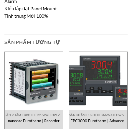
Alarm
Kiểu lắp đặt Panel Mount
Tình trạng Mới 100%
SẢN PHẨM TƯƠNG TỰ
SẢN PHẨM EUROTHERM/WATLOW VIETNAM
SẢN PHẨM EUROTHERM/WATLOW VIETNAM
nanodac Eurotherm | Recorder
EPC3000 Eurotherm | Advanced
Controller & PID Process
Programmable PID Controller
Controller Chính Hãng
Chính Hãng