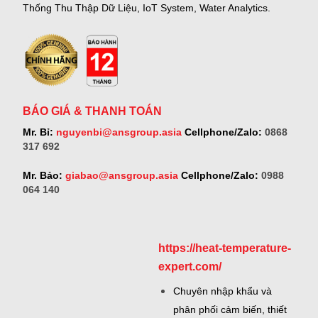
Thống Thu Thập Dữ Liệu, IoT System, Water Analytics.
BÁO GIÁ & THANH TOÁN
Mr. Bỉ:
nguyenbi@ansgroup.asia
Cellphone/Zalo:
0868
317 692
Mr. Bảo:
giabao@ansgroup.asia
Cellphone/Zalo:
0988
064 140
https://heat-temperature-
expert.com/
Chuyên nhập khẩu và
phân phối cảm biến, thiết