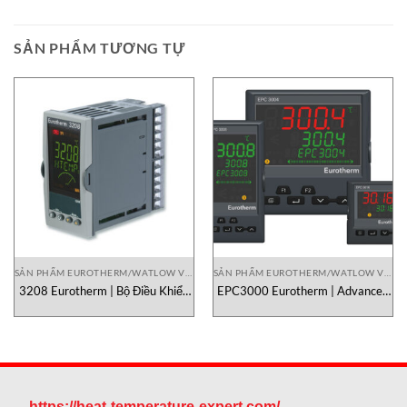
SẢN PHẨM TƯƠNG TỰ
SẢN PHẨM EUROTHERM/WATLOW VIETNAM
SẢN PHẨM EUROTHERM/WATLOW VIETNAM
3208 Eurotherm | Bộ Điều Khiển
EPC3000 Eurotherm | Advanced
Nhiệt Độ PID Công Nghiệp Chính
Programmable PID Controller
Hãng
Chính Hãng
https://heat-temperature-expert.com/