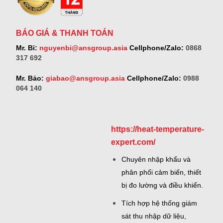
BÁO GIÁ & THANH TOÁN
Mr. Bỉ:
nguyenbi@ansgroup.asia
Cellphone/Zalo:
0868
317 692
Mr. Bảo:
giabao@ansgroup.asia
Cellphone/Zalo:
0988
064 140
https://heat-temperature-
expert.com/
Chuyên nhập khẩu và
phân phối cảm biến, thiết
bị đo lường và điều khiển.
Tích hợp hệ thống giám
sát thu nhập dữ liệu,