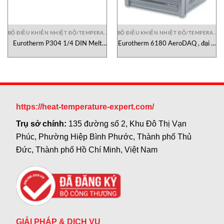
BỘ ĐIỀU KHIỂN NHIỆT ĐỘ/TEMPERATURE CONTROLLER
BỘ ĐIỀU KHIỂN NHIỆT ĐỘ/TEMPERATURE CONTROLLER
Eurotherm P304 1/4 DIN Melt
Eurotherm 6180 AeroDAQ , đại lý
Pressure Indicator, bộ điểu khiển
Eurotherm Vietnam
eurotherm
https://heat-temperature-expert.com/
Trụ sở chính:
135 đường số 2, Khu Đô Thị Vạn
Phúc, Phường Hiệp Bình Phước, Thành phố Thủ
Đức, Thành phố Hồ Chí Minh, Việt Nam
GIẢI PHÁP & DỊCH VỤ