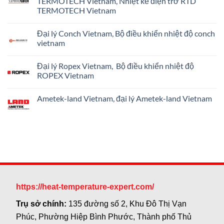
TERMOTECH Vietnam, Nhiệt kế điện trở RTD
ở
TERMOTECH Vietnam
Onicon
Vietnam
Không
–
có
Giám
Đại lý Conch Vietnam, Bộ điều khiển nhiệt độ conch
bình
sát
luận
vietnam
nhiệt
ở
độ
Đại
Không
và
lý
có
lưu
Đại lý Ropex Vietnam, Bộ điều khiển nhiệt độ
TERMOTECH
bình
lượng
Vietnam,
luận
ROPEX Vietnam
cho
Cặp
ở
hệ
nhiệt
Đại
Không
HVAC
điện
lý
có
Ametek-land Vietnam, đại lý Ametek-land Vietnam
TERMOTECH
Conch
bình
Vietnam,
Vietnam,
luận
Không
Nhiệt
Bộ
ở
có
kế
điều
Đại
bình
điện
khiển
lý
luận
trở
nhiệt
Ropex
ở
RTD
độ
Vietnam,
Ametek-
TERMOTECH
conch
Bộ
land
Vietnam
vietnam
điều
Vietnam,
khiển
đại
nhiệt
lý
độ
Ametek-
ROPEX
land
Vietnam
https://heat-temperature-expert.com/
Vietnam
Trụ sở chính:
135 đường số 2, Khu Đô Thị Vạn
Phúc, Phường Hiệp Bình Phước, Thành phố Thủ