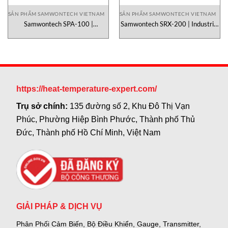
SẢN PHẨM SAMWONTECH VIETNAM
SẢN PHẨM SAMWONTECH VIETNAM
Samwontech SPA-100 |
Samwontech SRX-200 | Industrial
Programmable Process
Graphic Recorder & Process
Automation Controller
Monitoring System
https://heat-temperature-expert.com/
Trụ sở chính:
135 đường số 2, Khu Đô Thị Vạn
Phúc, Phường Hiệp Bình Phước, Thành phố Thủ
Đức, Thành phố Hồ Chí Minh, Việt Nam
GIẢI PHÁP & DỊCH VỤ
Phân Phối Cảm Biến, Bộ Điều Khiển, Gauge,
Transmitter,