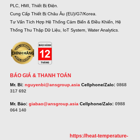
PLC, HMI, Thiết Bị Điện.
Cung Cấp Thiết Bị Châu Âu (EU)/G7/Korea.
Tư Vấn Tích Hợp Hệ Thống Cảm Biến & Điều Khiển, Hệ
Thống Thu Thập Dữ Liệu, IoT System, Water Analytics.
BÁO GIÁ & THANH TOÁN
Mr. Bỉ:
nguyenbi@ansgroup.asia
Cellphone/Zalo:
0868
317 692
Mr. Bảo:
giabao@ansgroup.asia
Cellphone/Zalo:
0988
064 140
https://heat-temperature-