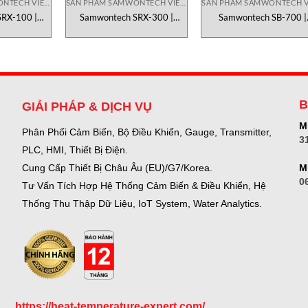
SẢN PHẨM SAMWONTECH VIETNAM
SẢN PHẨM SAMWONTECH VIETNAM
RX-100 |
Samwontech SRX-300 |
Samwontech SB-700 |
r & Process
Advanced Paperless Recorder
Industrial Temperature
gger
& Data Acquisition System
Monitoring Controller
B
GIẢI PHÁP & DỊCH VỤ
Mr
Phân Phối Cảm Biến, Bộ Điều Khiển, Gauge,
Transmitter,
3
PLC, HMI, Thiết Bị Điện.
M
Cung Cấp Thiết Bị Châu Âu (EU)/G7/Korea.
0
Tư Vấn Tích Hợp Hệ Thống Cảm Biến & Điều Khiển, Hệ
Thống Thu Thập Dữ Liệu, IoT System, Water Analytics.
https://heat-temperature-expert.com/