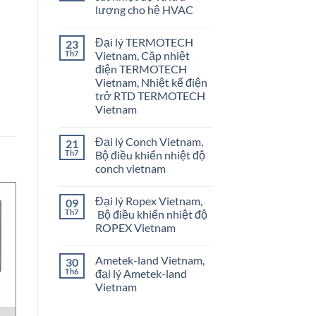
lượng cho hệ HVAC
Không
có
Đại lý TERMOTECH
23
bình
luận
Th7
Vietnam, Cặp nhiệt
ở
điện TERMOTECH
Onicon
Vietnam
Vietnam, Nhiệt kế điện
–
trở RTD TERMOTECH
Giám
sát
Vietnam
nhiệt
Không
độ
có
và
Đại lý Conch Vietnam,
21
bình
lưu
luận
lượng
Th7
Bộ điều khiển nhiệt độ
ở
cho
conch vietnam
Đại
hệ
lý
HVAC
Không
TERMOTECH
có
Vietnam,
Đại lý Ropex Vietnam,
09
bình
Cặp
luận
Th7
Bộ điều khiển nhiệt độ
nhiệt
ở
điện
ROPEX Vietnam
Đại
TERMOTECH
lý
Vietnam,
Không
Conch
Nhiệt
có
Vietnam,
Ametek-land Vietnam,
30
kế
bình
Bộ
điện
luận
Th6
đại lý Ametek-land
điều
ở
trở
khiển
Vietnam
Đại
RTD
nhiệt
lý
TERMOTECH
độ
Không
Ropex
Vietnam
conch
có
Vietnam,