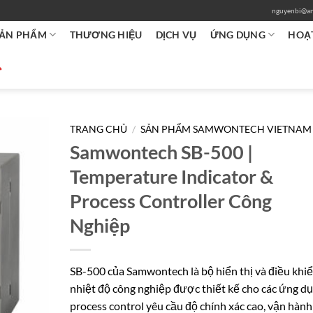
nguyenbi@an
ẢN PHẨM
THƯƠNG HIỆU
DỊCH VỤ
ỨNG DỤNG
HOẠ
TRANG CHỦ
/
SẢN PHẨM SAMWONTECH VIETNAM
Samwontech SB-500 |
Temperature Indicator &
Process Controller Công
Nghiệp
SB-500 của Samwontech là bộ hiển thị và điều khi
nhiệt độ công nghiệp được thiết kế cho các ứng d
process control yêu cầu độ chính xác cao, vận hành