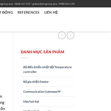
-
sgroup.asia
- 0868 317 692
giabao@ansgroup.asia
- 0988 064 140
T ĐỘNG
REFERENCES
LIÊN HỆ
DANH MỤC SẢN PHẨM
Bộ điều khiển nhiệt độ/Temperature
controller
Bộ gia nhiệt/heater
Communication Gateway/IP
ển
Máy hút bụi
ụng
 ổn