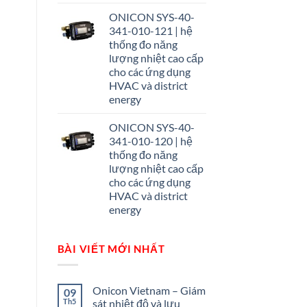
ONICON SYS-40-
341-010-121 | hệ
thống đo năng
lượng nhiệt cao cấp
cho các ứng dụng
HVAC và district
energy
ONICON SYS-40-
341-010-120 | hệ
thống đo năng
lượng nhiệt cao cấp
cho các ứng dụng
HVAC và district
energy
BÀI VIẾT MỚI NHẤT
Onicon Vietnam – Giám
09
Th5
sát nhiệt độ và lưu