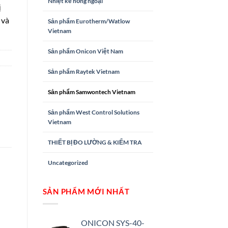
Nhiệt kế hồng ngoại
ị
 và
Sản phẩm Eurotherm/Watlow
Vietnam
Sản phẩm Onicon Việt Nam
Sản phẩm Raytek Vietnam
Sản phẩm Samwontech Vietnam
Sản phẩm West Control Solutions
Vietnam
THIẾT BỊ ĐO LƯỜNG & KIỂM TRA
Uncategorized
SẢN PHẨM MỚI NHẤT
ONICON SYS-40-