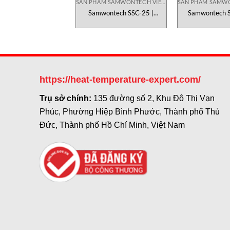
SẢN PHẨM SAMWONTECH VIETNAM
Samwontech SSC-25 |
Samwontech S
Industrial Signal Conditioning
Hybrid Recorde
& Isolation Converter
Data Lo
https://heat-temperature-expert.com/
Trụ sở chính:
135 đường số 2, Khu Đô Thị Vạn
Phúc, Phường Hiệp Bình Phước, Thành phố Thủ
Đức, Thành phố Hồ Chí Minh, Việt Nam