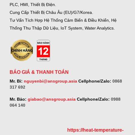
PLC, HMI, Thiết Bị Điện.
Cung Cấp Thiết Bị Châu Âu (EU)/G7/Korea.
Tư Vấn Tích Hợp Hệ Thống Cảm Biến & Điều Khiển, Hệ
Thống Thu Thập Dữ Liệu, IoT System, Water Analytics.
BÁO GIÁ & THANH TOÁN
Mr. Bỉ:
nguyenbi@ansgroup.asia
Cellphone/Zalo:
0868
317 692
Mr. Bảo:
giabao@ansgroup.asia
Cellphone/Zalo:
0988
064 140
https://heat-temperature-