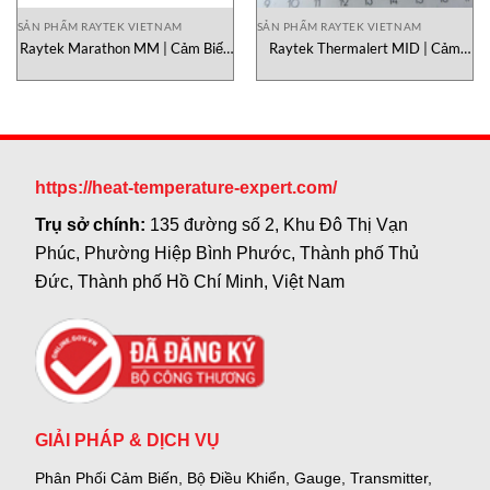
SẢN PHẨM RAYTEK VIETNAM
SẢN PHẨM RAYTEK VIETNAM
Raytek Marathon MM | Cảm Biến
Raytek Thermalert MID | Cảm
Nhiệt Độ Hồng Ngoại Công
Biến Nhiệt Độ Hồng Ngoại
Nghiệp Cao Cấp (Spot Pyrometer)
Miniature Công Nghiệp
https://heat-temperature-expert.com/
Trụ sở chính:
135 đường số 2, Khu Đô Thị Vạn
Phúc, Phường Hiệp Bình Phước, Thành phố Thủ
Đức, Thành phố Hồ Chí Minh, Việt Nam
GIẢI PHÁP & DỊCH VỤ
Phân Phối Cảm Biến, Bộ Điều Khiển, Gauge,
Transmitter,