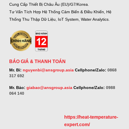
Cung Cấp Thiết Bị Châu Âu (EU)/G7/Korea.
Tư Vấn Tích Hợp Hệ Thống Cảm Biến & Điều Khiển, Hệ
Thống Thu Thập Dữ Liệu, IoT System, Water Analytics.
BÁO GIÁ & THANH TOÁN
Mr. Bỉ:
nguyenbi@ansgroup.asia
Cellphone/Zalo:
0868
317 692
Mr. Bảo:
giabao@ansgroup.asia
Cellphone/Zalo:
0988
064 140
https://heat-temperature-
expert.com/