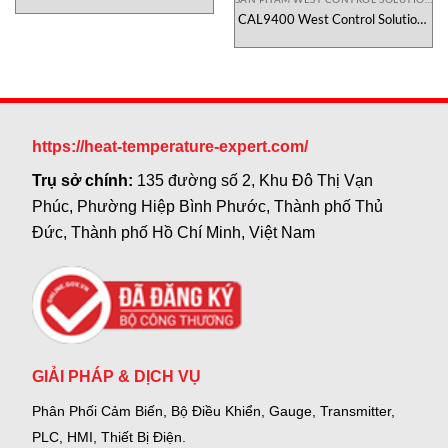
Bộ Điều Khiển Process & Dual
Loop Profiling Controller
CAL9400 West Control Solutions
| Bộ Điều Khiển Nhiệt Độ PID 1/4
DIN Chính Hãng
https://heat-temperature-expert.com/
Trụ sở chính:
135 đường số 2, Khu Đô Thị Vạn
Phúc, Phường Hiệp Bình Phước, Thành phố Thủ
Đức, Thành phố Hồ Chí Minh, Việt Nam
GIẢI PHÁP & DỊCH VỤ
Phân Phối Cảm Biến, Bộ Điều Khiển, Gauge,
Transmitter,
PLC, HMI, Thiết Bị Điện.