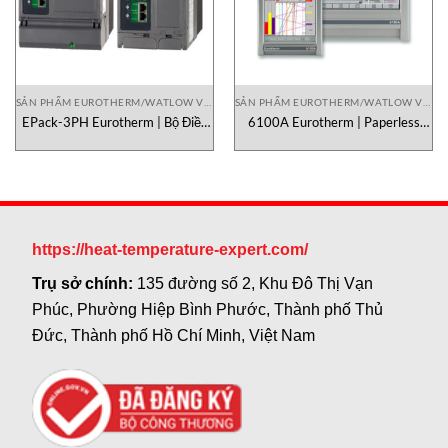
SẢN PHẨM EUROTHERM/WATLOW VIETNAM
SẢN PHẨM EUROTHERM/WATLOW VIETNAM
EPack-3PH Eurotherm | Bộ Điều
6100A Eurotherm | Paperless
Khiển Công Suất Thyristor 3 Pha
Graphic Recorder Chính Hãng
Chính Hãng
https://heat-temperature-expert.com/
Trụ sở chính:
135 đường số 2, Khu Đô Thị Vạn
Phúc, Phường Hiệp Bình Phước, Thành phố Thủ
Đức, Thành phố Hồ Chí Minh, Việt Nam