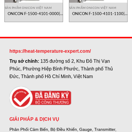
SẢN PHẨM ONICON VIỆT NAM
SẢN PHẨM ONICON VIỆT NAM
ONICON F-1500-4101-0000|
ONICON F-1500-4101-1100|
lưu lượng kế turbine dạng inline
lưu lượng kế turbine dạng inline
https://heat-temperature-expert.com/
Trụ sở chính:
135 đường số 2, Khu Đô Thị Vạn
Phúc, Phường Hiệp Bình Phước, Thành phố Thủ
Đức, Thành phố Hồ Chí Minh, Việt Nam
GIẢI PHÁP & DỊCH VỤ
Phân Phối Cảm Biến, Bộ Điều Khiển, Gauge,
Transmitter,