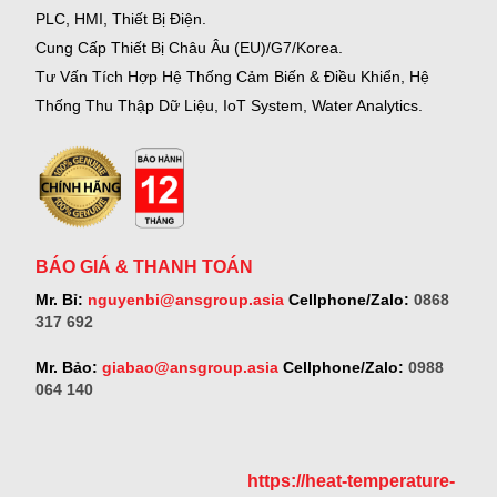
PLC, HMI, Thiết Bị Điện.
Cung Cấp Thiết Bị Châu Âu (EU)/G7/Korea.
Tư Vấn Tích Hợp Hệ Thống Cảm Biến & Điều Khiển, Hệ
Thống Thu Thập Dữ Liệu, IoT System, Water Analytics.
BÁO GIÁ & THANH TOÁN
Mr. Bỉ:
nguyenbi@ansgroup.asia
Cellphone/Zalo:
0868
317 692
Mr. Bảo:
giabao@ansgroup.asia
Cellphone/Zalo:
0988
064 140
https://heat-temperature-