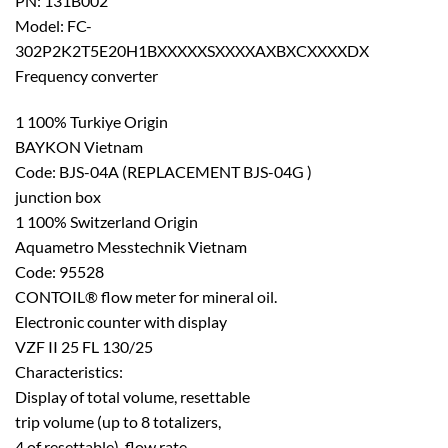
PN: 131B002
Model: FC-
302P2K2T5E20H1BXXXXXSXXXXAXBXCXXXXDX
Frequency converter
1 100% Turkiye Origin
BAYKON Vietnam
Code: BJS-04A (REPLACEMENT BJS-04G )
junction box
1 100% Switzerland Origin
Aquametro Messtechnik Vietnam
Code: 95528
CONTOIL® flow meter for mineral oil.
Electronic counter with display
VZF II 25 FL 130/25
Characteristics:
Display of total volume, resettable
trip volume (up to 8 totalizers,
4 of resettable), flow rate,