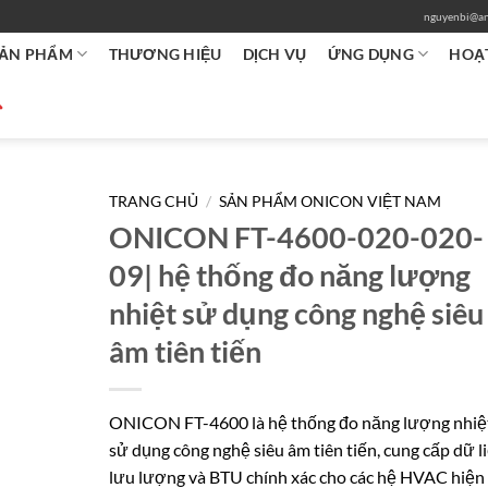
nguyenbi@an
ẢN PHẨM
THƯƠNG HIỆU
DỊCH VỤ
ỨNG DỤNG
HOẠ
TRANG CHỦ
/
SẢN PHẨM ONICON VIỆT NAM
ONICON FT-4600-020-020-
09| hệ thống đo năng lượng
nhiệt sử dụng công nghệ siêu
âm tiên tiến
ONICON FT-4600 là hệ thống đo năng lượng nhiệ
sử dụng công nghệ siêu âm tiên tiến, cung cấp dữ l
lưu lượng và BTU chính xác cho các hệ HVAC hiện