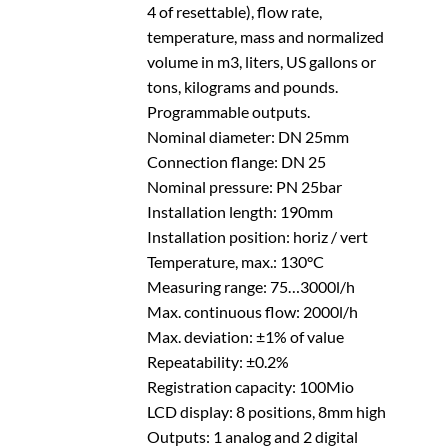
4 of resettable), flow rate,
temperature, mass and normalized
volume in m3, liters, US gallons or
tons, kilograms and pounds.
Programmable outputs.
Nominal diameter: DN 25mm
Connection flange: DN 25
Nominal pressure: PN 25bar
Installation length: 190mm
Installation position: horiz / vert
Temperature, max.: 130°C
Measuring range: 75…3000l/h
Max. continuous flow: 2000l/h
Max. deviation: ±1% of value
Repeatability: ±0.2%
Registration capacity: 100Mio
LCD display: 8 positions, 8mm high
Outputs: 1 analog and 2 digital