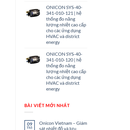
ONICON SYS-40-
341-010-121 | hệ
thống đo năng
lượng nhiệt cao cấp
cho các ứng dụng
HVAC và district
energy
ONICON SYS-40-
341-010-120 | hệ
thống đo năng
lượng nhiệt cao cấp
cho các ứng dụng
HVAC và district
energy
BÀI VIẾT MỚI NHẤT
Onicon Vietnam – Giám
09
Th5
sát nhiệt độ và lưu