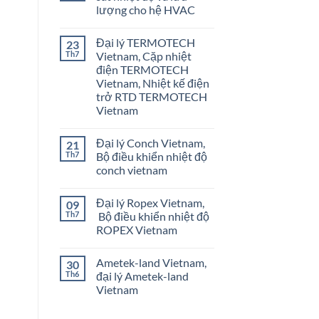
lượng cho hệ HVAC
Không
có
Đại lý TERMOTECH
23
bình
luận
Th7
Vietnam, Cặp nhiệt
ở
điện TERMOTECH
Onicon
Vietnam
Vietnam, Nhiệt kế điện
–
trở RTD TERMOTECH
Giám
sát
Vietnam
nhiệt
Không
độ
có
và
Đại lý Conch Vietnam,
21
bình
lưu
luận
lượng
Th7
Bộ điều khiển nhiệt độ
ở
cho
conch vietnam
Đại
hệ
lý
HVAC
Không
TERMOTECH
có
Vietnam,
Đại lý Ropex Vietnam,
09
bình
Cặp
luận
Th7
Bộ điều khiển nhiệt độ
nhiệt
ở
điện
ROPEX Vietnam
Đại
TERMOTECH
lý
Vietnam,
Không
Conch
Nhiệt
có
Vietnam,
Ametek-land Vietnam,
30
kế
bình
Bộ
điện
luận
Th6
đại lý Ametek-land
điều
ở
trở
khiển
Vietnam
Đại
RTD
nhiệt
lý
TERMOTECH
độ
Không
Ropex
Vietnam
conch
có
Vietnam,