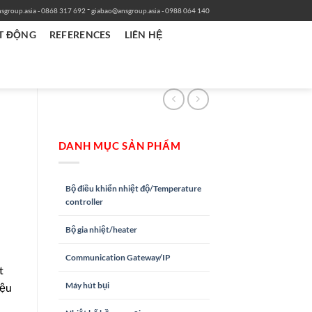
-
sgroup.asia
- 0868 317 692
giabao@ansgroup.asia
- 0988 064 140
T ĐỘNG
REFERENCES
LIÊN HỆ
DANH MỤC SẢN PHẨM
Bộ điều khiển nhiệt độ/Temperature
controller
Bộ gia nhiệt/heater
Communication Gateway/IP
t
Máy hút bụi
iệu