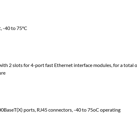
t, -40 to 75°C
 2 slots for 4-port fast Ethernet interface modules, for a total o
ure
00BaseT(X) ports, RJ45 connectors, -40 to 75oC operating