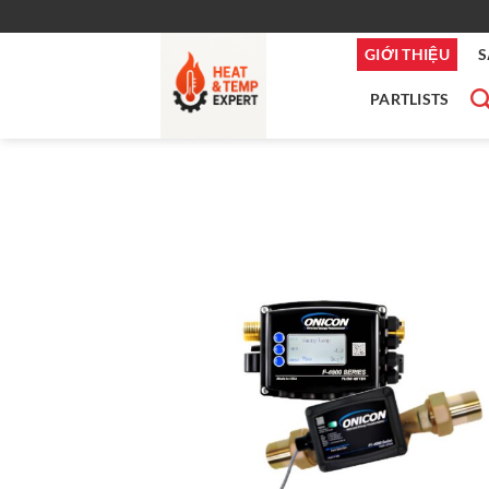
Bỏ
qua
GIỚI THIỆU
S
nội
dung
PARTLISTS