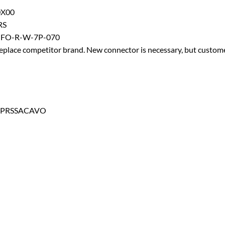
0X00
RS
O-FO-R-W-7P-070
ce competitor brand. New connector is necessary, but custom
N PRSSACAVO