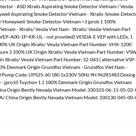
ctor - ASD Xtralis Aspirating Smoke Detector Vietnam / Vesda
well Aspirating Smoke Detector Vietnam - Xtralis-Smoke-Detect
/ Honeywell-Smoke-Detector-Vietnam <3 jprob 1 100%
Vietnam - Xtralis/ Vesda Viet Nam - Xtralis/ Vesda-Vietnam Part
f VEP-A00-1P-KR-UL - not provided) VESDA-E VEP with LEDs, 1
100% UK Origin Xtralis/ Vesda Vietnam Part Number: VHX-1200
osure 3 100% UK Origin Xtralis/ Vesda Vietnam Part Number: VS
n Xtralis/ Vesda Vietnam Part Number: 32-043 ( alternative VSP-
100% Denmark Origin Grundfos Vietnam - Grundfos Viet Nam -
0 Pump Code: UPS25-60 180 1x230V 50Hz 9H 96281483 Dosing
 - jpro10 Tuychon 1.1 100% Denmark Origin Grundfos Vietnam
China Origin Bently Nevada Vietnam Model: 330103-06-11-05-02
A/ China Origin Bently Nevada Vietnam Model: 330130-045-00