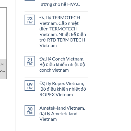
lượng cho hệ HVAC
Không
có
Đại lý TERMOTECH
23
bình
luận
Th7
Vietnam, Cặp nhiệt
ở
điện TERMOTECH
Onicon
Vietnam
Vietnam, Nhiệt kế điện
–
trở RTD TERMOTECH
Giám
sát
Vietnam
nhiệt
Không
độ
có
và
Đại lý Conch Vietnam,
21
bình
lưu
luận
lượng
Th7
Bộ điều khiển nhiệt độ
AM
SẢN PHẨM ONICON VIỆT NAM
SẢN PHẨM ONICON VIỆT NAM
S
ở
cho
conch vietnam
1-
ONICON F-1500-4102-
ONICON F-1500-4101-
Đại
hệ
lý
HVAC
ne
1200| lưu lượng kế turbine
2000| lưu lượng kế turbine
Không
TERMOTECH
dạng inline
dạng inline
có
Vietnam,
Đại lý Ropex Vietnam,
09
bình
Cặp
luận
Th7
Bộ điều khiển nhiệt độ
nhiệt
ở
điện
ROPEX Vietnam
Đại
TERMOTECH
lý
Vietnam,
Không
Conch
Nhiệt
có
Vietnam,
Ametek-land Vietnam,
30
kế
bình
Bộ
điện
luận
Th6
đại lý Ametek-land
điều
ở
trở
khiển
Vietnam
Đại
RTD
nhiệt
lý
TERMOTECH
độ
Không
Ropex
Vietnam
conch
có
Vietnam,