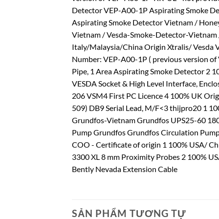
Detector VEP-A00-1P Aspirating Smoke Dete
Aspirating Smoke Detector Vietnam / Honey
Vietnam / Vesda-Smoke-Detector-Vietnam 
Italy/Malaysia/China Origin Xtralis/ Vesda 
Number: VEP-A00-1P ( previous version o
Pipe, 1 Area Aspirating Smoke Detector 2 
VESDA Socket & High Level Interface, Encl
206 VSM4 First PC Licence 4 100% UK Origi
509) DB9 Serial Lead, M/F<3 thijpro20 1 
Grundfos-Vietnam Grundfos UPS25-60 18
Pump Grundfos Grundfos Circulation Pump
COO - Certificate of origin 1 100% USA/ 
3300 XL 8 mm Proximity Probes 2 100% US
Bently Nevada Extension Cable
SẢN PHẨM TƯƠNG TỰ