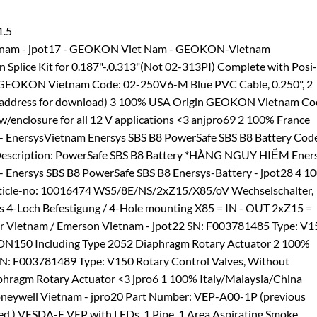
1.5
tnam - jpot17 - GEOKON Viet Nam - GEOKON-Vietnam
ice Kit for 0.187"-.0.313"(Not 02-313PI) Complete with Posi-
n GEOKON Vietnam Code: 02-250V6-M Blue PVC Cable, 0.250", 2
il address for download) 3 100% USA Origin GEOKON Vietnam Co
w/enclosure for all 12 V applications <3 anjpro69 2 100% France
 - EnersysVietnam Enersys SBS B8 PowerSafe SBS B8 Battery Cod
 Description: PowerSafe SBS B8 Battery *HÀNG NGUY HIỂM Ener
 - Enersys SBS B8 PowerSafe SBS B8 Enersys-Battery - jpot28 4 1
cle-no: 10016474 WS5/8E/NS/2xZ15/X85/oV Wechselschalter,
oles 4-Loch Befestigung / 4-Hole mounting X85 = IN - OUT 2xZ15 =
r Vietnam / Emerson Vietnam - jpot22 SN: F003781485 Type: V1
, DN150 Including Type 2052 Diaphragm Rotary Actuator 2 100%
N: F003781489 Type: V150 Rotary Control Valves, Without
phragm Rotary Actuator <3 jpro6 1 100% Italy/Malaysia/China
Honeywell Vietnam - jpro20 Part Number: VEP-A00-1P (previous
d ) VESDA-E VEP with LEDs, 1 Pipe, 1 Area Aspirating Smoke