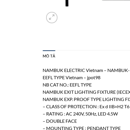
MÔ TẢ
NAMBUK ELECTRIC Vietnam – NAMBUK-
EEFL TYPE Vietnam – jpot98
NB CAT NO.: EEFL TYPE
NAMBUK EXIT LIGHTING FIXTURE (IECEX
NAMBUK EXP. PROOF TYPE LIGHTING F
– CLASS OF PROTECTION : Ex d IIB+H2 T6
– RATING : AC 240V, 50Hz, LED 4.5W
– DOUBLE FACE
– MOUNTING TYPE : PENDANT TYPE