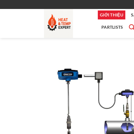
Bỏ
qua
GIỚI THIỆU
S
nội
dung
PARTLISTS