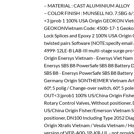
– MATERIAL : CAST ALUMINIUM ALLOY
– COLOR FINISH : MUNSELL NO. 7.5BG 6/
<3 jprob 1 100% USA Origin GEOKON Vie
GEOKONVietnam Code: 4500-17-1 Geokon Spl
Lock Splices and Epoxy 2 100% USA Origi
twisted pairs Software (NOTE:specify ema
4999-12LE-B LAB-III multi-stage surge pro 
Origin Enersys Vietnam - Enersys Viet Nam
Enersys SBS B8 PowerSafe SBS B8 Battery
SBS B8 - Enersys PowerSafe SBS B8 Battery
Germany Origin SONTHEIMER Vietnam Arti
60°, 5 polig / Change-over switch, 60°, 5 p
OUT<3 jprob1 100% US/China Origin Fishe
Rotary Control Valves, Without positioner
US/China Origin Fisher/Emerson Vietnam S
positioner, DN100 Including Type 2052 Dia
Origin Xtralis Vietnam / Vesda Vietnam / 
version of VEP-A00-1P-KR-UL - not provide