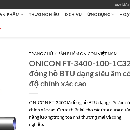
nguyenbi@an
ẢN PHẨM
THƯƠNG HIỆU
DỊCH VỤ
ỨNG DỤNG
HOẠ
TRANG CHỦ
/
SẢN PHẨM ONICON VIỆT NAM
ONICON FT-3400-100-1C32
đồng hồ BTU dạng siêu âm c
độ chính xác cao
ONICON FT-3400 là đồng hồ BTU dạng siêu âm có
chính xác cao, được thiết kế cho các ứng dụng quản
năng lượng trong tòa nhà thương mại và công
nghiệp.