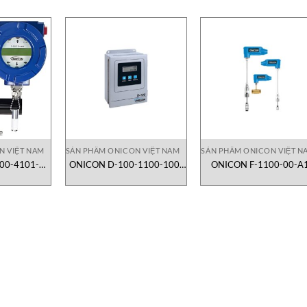
N VIỆT NAM
SẢN PHẨM ONICON VIỆT NAM
SẢN PHẨM ONICON VIỆT N
00-4101-
ONICON D-100-1100-100-
ONICON F-1100-00-A
 kế turbine
501| bộ hiển thị và truyền tín
1242| lưu lượng kế turbi
ine
hiệu lưu lượng công nghiệp
dạng insertion