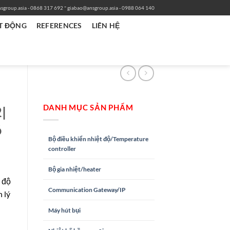
-
sgroup.asia
- 0868 317 692
giabao@ansgroup.asia
- 0988 064 140
T ĐỘNG
REFERENCES
LIÊN HỆ
DANH MỤC SẢN PHẨM
|
ó
Bộ điều khiển nhiệt độ/Temperature
controller
Bộ gia nhiệt/heater
 độ
Communication Gateway/IP
 lý
Máy hút bụi