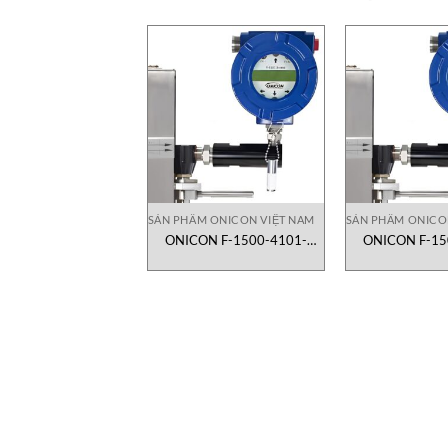
SẢN PHẨM ONICON VIỆT NAM
SẢN PHẨM ONICO
ONICON F-1500-4101-
ONICON F-15
1200| lưu lượng kế turbine
1201| lưu lượng
dạng inline
dạng inl