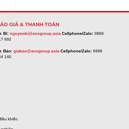
vietnam
bình
Bộ
luận
điều
ở
khiển
Ametek-
nhiệt
land
độ
Vietnam,
ROPEX
ÁO GIÁ & THANH TOÁN
đại
Vietnam
lý
Ametek-
. Bỉ:
nguyenbi@ansgroup.asia
Cellphone/Zalo:
0868
land
17 692
Vietnam
r. Bảo:
giabao@ansgroup.asia
Cellphone/Zalo:
0988
64 140
iều khiển.