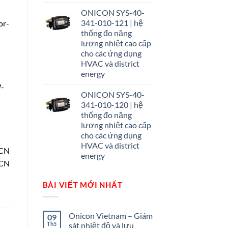
ONICON SYS-40-
341-010-121 | hệ
or-
thống đo năng
lượng nhiệt cao cấp
cho các ứng dụng
HVAC và district
energy
W-
ONICON SYS-40-
341-010-120 | hệ
thống đo năng
lượng nhiệt cao cấp
cho các ứng dụng
HVAC và district
-CN
energy
-CN
BÀI VIẾT MỚI NHẤT
Onicon Vietnam – Giám
09
Th5
sát nhiệt độ và lưu