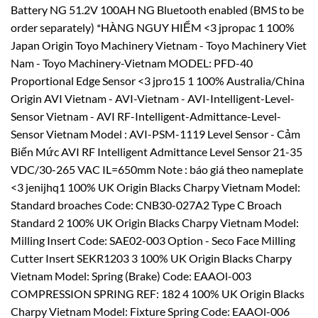
Battery NG 51.2V 100AH NG Bluetooth enabled (BMS to be
order separately) *HÀNG NGUY HIỂM <3 jpropac 1 100%
Japan Origin Toyo Machinery Vietnam - Toyo Machinery Viet
Nam - Toyo Machinery-Vietnam MODEL: PFD-40
Proportional Edge Sensor <3 jpro15 1 100% Australia/China
Origin AVI Vietnam - AVI-Vietnam - AVI-Intelligent-Level-
Sensor Vietnam - AVI RF-Intelligent-Admittance-Level-
Sensor Vietnam Model : AVI-PSM-1119 Level Sensor - Cảm
Biến Mức AVI RF Intelligent Admittance Level Sensor 21-35
VDC/30-265 VAC IL=650mm Note : báo giá theo nameplate
<3 jenijhq1 100% UK Origin Blacks Charpy Vietnam Model:
Standard broaches Code: CNB30-027A2 Type C Broach
Standard 2 100% UK Origin Blacks Charpy Vietnam Model:
Milling Insert Code: SAE02-003 Option - Seco Face Milling
Cutter Insert SEKR1203 3 100% UK Origin Blacks Charpy
Vietnam Model: Spring (Brake) Code: EAAOl-003
COMPRESSION SPRING REF: 182 4 100% UK Origin Blacks
Charpy Vietnam Model: Fixture Spring Code: EAAOl-006