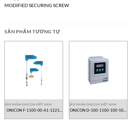
MODIFIED SECURING SCREW
SẢN PHẨM TƯƠNG TỰ
SẢN PHẨM ONICON VIỆT NAM
SẢN PHẨM ONICON VIỆT NAM
ONICON F-1100-00-A1-1221-
ONICON D-100-1100-100-501|
503| lưu lượng kế turbine dạng
bộ hiển thị và truyền tín hiệu lưu
insertion
lượng công nghiệp