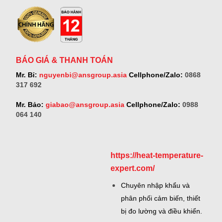
BÁO GIÁ & THANH TOÁN
Mr. Bỉ:
nguyenbi@ansgroup.asia
Cellphone/Zalo:
0868
317 692
Mr. Bảo:
giabao@ansgroup.asia
Cellphone/Zalo:
0988
064 140
https://heat-temperature-
expert.com/
Chuyên nhập khẩu và
phân phối cảm biến, thiết
bị đo lường và điều khiển.