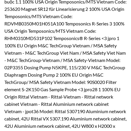
buộc 1.1 100% USA Origin Temposonics/MTS Vietnam Code:
253620 Magnet SR12 für Linearisierung 2 100% USA Origin
Temposonics/MTS Vietnam Code:
RDVMB0350M01H051A100 Temposonics R-Series 3 100%
USA Origin Temposonics/MTS Vietnam Code:
RHM0310MD531P102 Temposonics® R-Series <3 jpro 1
100% EU Origin M&C TechGroup Vietnam / MSA Safety
Vietnam - M&C TechGroup Viet Nam / MSA Safety Viet Nam
- M&C TechGroup-Vietnam / MSA Safety-Vietnam Model:
02P3355 Dosing Pump N5KPE, 115/230 V M&C TechGroup
Diaphragm Dosing Pump 2 100% EU Origin M&C
TechGroup/ MSA Safety Vietnam Model: 90S0020 Filter
element S-2K150 Gas Sample Probe <3 jpro28 1 100% EU
Origin Rittal Vietnam - Rittal-Vietnam - Rittal network
cabinet Vietnam - Rittal Aluminium network cabinet
Vietnam - jpot36 Model: Rittal 5307190 Aluminium network
cabinet, 42U Rittal VX 5307.190 Aluminium network cabinet,
42U Aluminium network cabinet, 42U W800 x H2000 x