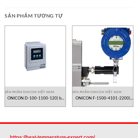
SẢN PHẨM TƯƠNG TỰ
SẢN PHẨM ONICON VIỆT NAM
SẢN PHẨM ONICON VIỆT NAM
ONICON D-100-1100-120| bộ
ONICON F-1500-4101-2200|
hiển thị và truyền tín hiệu lưu
lưu lượng kế turbine dạng inline
lượng công nghiệp
https://heat-temperature-expert.com/