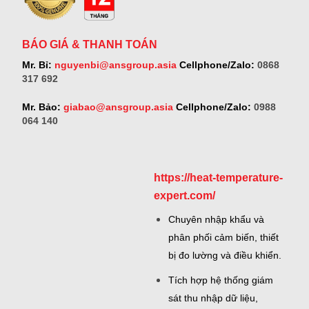
BÁO GIÁ & THANH TOÁN
Mr. Bỉ:
nguyenbi@ansgroup.asia
Cellphone/Zalo:
0868
317 692
Mr. Bảo:
giabao@ansgroup.asia
Cellphone/Zalo:
0988
064 140
https://heat-temperature-
expert.com/
Chuyên nhập khẩu và
phân phối cảm biến, thiết
bị đo lường và điều khiển.
Tích hợp hệ thống giám
sát thu nhập dữ liệu,