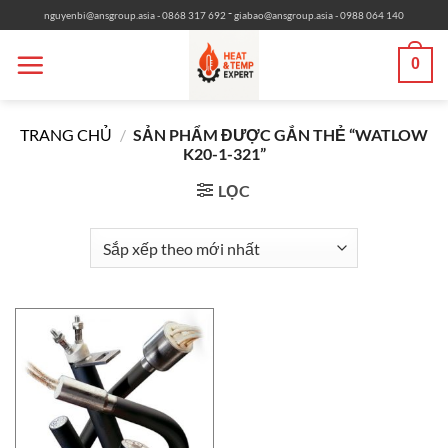
Bỏ
-
nguyenbi@ansgroup.asia
- 0868 317 692
giabao@ansgroup.asia
- 0988 064 140
qua
nội
0
dung
TRANG CHỦ
/
SẢN PHẨM ĐƯỢC GẮN THẺ “WATLOW
K20-1-321”
LỌC