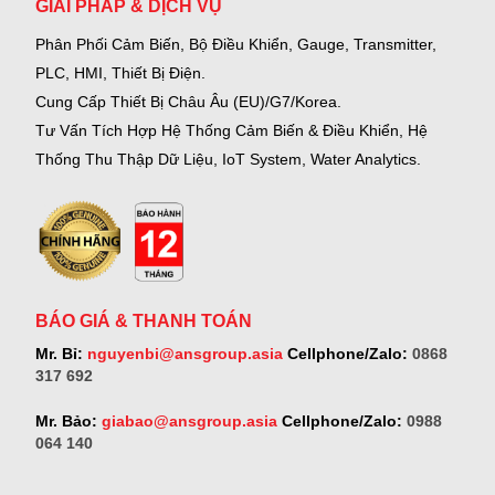
GIẢI PHÁP & DỊCH VỤ
Phân Phối Cảm Biến, Bộ Điều Khiển, Gauge,
Transmitter,
PLC, HMI, Thiết Bị Điện.
Cung Cấp Thiết Bị Châu Âu (EU)/G7/Korea.
Tư Vấn Tích Hợp Hệ Thống Cảm Biến & Điều Khiển, Hệ
Thống Thu Thập Dữ Liệu, IoT System, Water Analytics.
BÁO GIÁ & THANH TOÁN
Mr. Bỉ:
nguyenbi@ansgroup.asia
Cellphone/Zalo:
0868
317 692
Mr. Bảo:
giabao@ansgroup.asia
Cellphone/Zalo:
0988
064 140