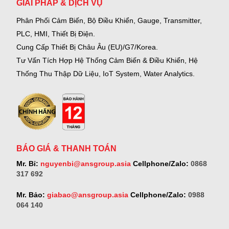
GIẢI PHÁP & DỊCH VỤ
Phân Phối Cảm Biến, Bộ Điều Khiển, Gauge,
Transmitter,
PLC, HMI, Thiết Bị Điện.
Cung Cấp Thiết Bị Châu Âu (EU)/G7/Korea.
Tư Vấn Tích Hợp Hệ Thống Cảm Biến & Điều Khiển, Hệ
Thống Thu Thập Dữ Liệu, IoT System, Water Analytics.
BÁO GIÁ & THANH TOÁN
Mr. Bỉ:
nguyenbi@ansgroup.asia
Cellphone/Zalo:
0868
317 692
Mr. Bảo:
giabao@ansgroup.asia
Cellphone/Zalo:
0988
064 140