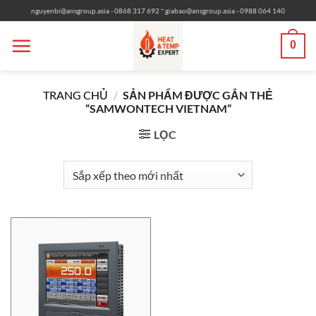
Bỏ
-
nguyenbi@ansgroup.asia
- 0868 317 692
giabao@ansgroup.asia
- 0988 064 140
qua
nội
0
dung
TRANG CHỦ
/
SẢN PHẨM ĐƯỢC GẮN THẺ
“SAMWONTECH VIETNAM”
LỌC