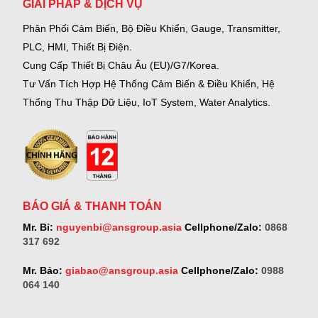
GIẢI PHÁP & DỊCH VỤ
Phân Phối Cảm Biến, Bộ Điều Khiển, Gauge,
Transmitter,
PLC, HMI, Thiết Bị Điện.
Cung Cấp Thiết Bị Châu Âu (EU)/G7/Korea.
Tư Vấn Tích Hợp Hệ Thống Cảm Biến & Điều Khiển, Hệ
Thống Thu Thập Dữ Liệu, IoT System, Water Analytics.
BÁO GIÁ & THANH TOÁN
Mr. Bỉ:
nguyenbi@ansgroup.asia
Cellphone/Zalo:
0868
317 692
Mr. Bảo:
giabao@ansgroup.asia
Cellphone/Zalo:
0988
064 140