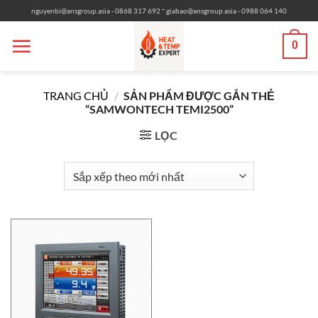
Bỏ
-
nguyenbi@ansgroup.asia
- 0868 317 692
giabao@ansgroup.asia
- 0988 064 140
qua
nội
0
dung
TRANG CHỦ
/
SẢN PHẨM ĐƯỢC GẮN THẺ
“SAMWONTECH TEMI2500”
LỌC