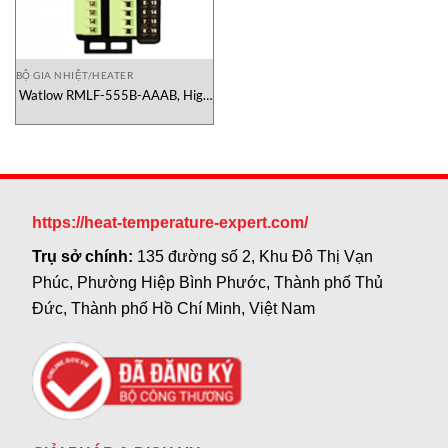
BỘ GIA NHIỆT/HEATER
Watlow RMLF-555B-AAAB, High
density module RMLF-555B-
AAAB, watlow Vietnam
https://heat-temperature-expert.com/
Trụ sở chính:
135 đường số 2, Khu Đô Thị Vạn
Phúc, Phường Hiệp Bình Phước, Thành phố Thủ
Đức, Thành phố Hồ Chí Minh, Việt Nam