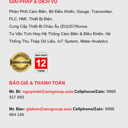
GIẢI PHÁP & DỊCH VỤ
Phân Phối Cảm Biến, Bộ Điều Khiển, Gauge,
Transmitter,
PLC, HMI, Thiết Bị Điện.
Cung Cấp Thiết Bị Châu Âu (EU)/G7/Korea.
Tư Vấn Tích Hợp Hệ Thống Cảm Biến & Điều Khiển, Hệ
Thống Thu Thập Dữ Liệu, IoT System, Water Analytics.
BÁO GIÁ & THANH TOÁN
Mr. Bỉ:
nguyenbi@ansgroup.asia
Cellphone/Zalo:
0868
317 692
Mr. Bảo:
giabao@ansgroup.asia
Cellphone/Zalo:
0988
064 140