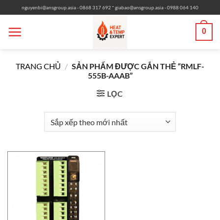
Bỏ
-
nguyenbi@ansgroup.asia
- 0868 317 692
giabao@ansgroup.asia
- 0988 064 140
qua
nội
0
dung
TRANG CHỦ
/
SẢN PHẨM ĐƯỢC GẮN THẺ “RMLF-
555B-AAAB”
LỌC