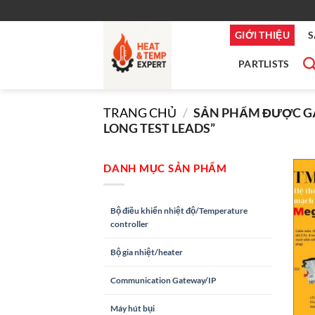
Bỏ
qua
GIỚI THIỆU
S
nội
dung
PARTLISTS
TRANG CHỦ
/
SẢN PHẨM ĐƯỢC GẮ
LONG TEST LEADS”
DANH MỤC SẢN PHẨM
Bộ điều khiển nhiệt độ/Temperature
controller
Bộ gia nhiệt/heater
Communication Gateway/IP
Máy hút bụi