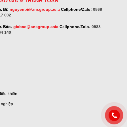
ÁO GIÁ & THANH TOÁN
. Bỉ:
nguyenbi@ansgroup.asia
Cellphone/Zalo:
0868
17 692
r. Bảo:
giabao@ansgroup.asia
Cellphone/Zalo:
0988
64 140
iều khiển.
 nghiệp.