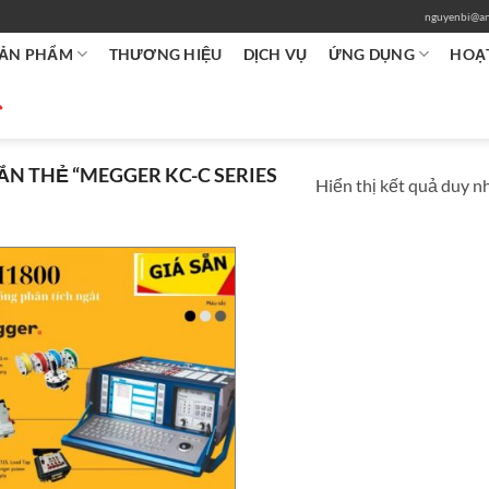
nguyenbi@an
ẢN PHẨM
THƯƠNG HIỆU
DỊCH VỤ
ỨNG DỤNG
HOẠ
N THẺ “MEGGER KC-C SERIES
Hiển thị kết quả duy n