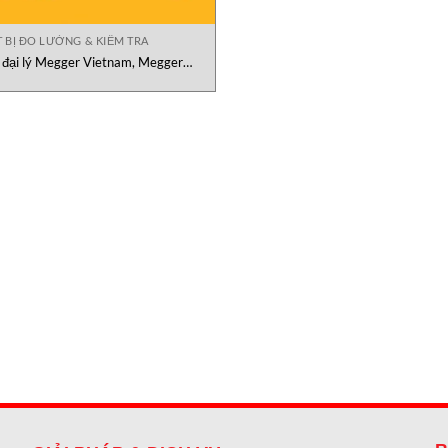
T BỊ ĐO LƯỜNG & KIỂM TRA
đại lý Megger Vietnam, Megger
O600, Megger DLRO200, electrical
nsulation testing solutions Megger