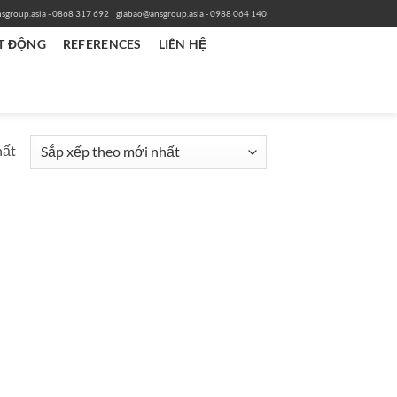
-
sgroup.asia
- 0868 317 692
giabao@ansgroup.asia
- 0988 064 140
T ĐỘNG
REFERENCES
LIÊN HỆ
hất