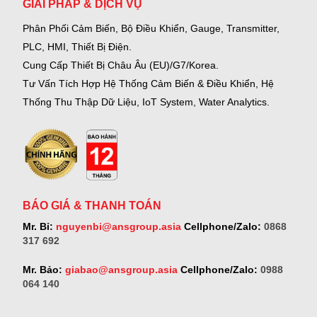
GIẢI PHÁP & DỊCH VỤ
Phân Phối Cảm Biến, Bộ Điều Khiển, Gauge,
Transmitter,
PLC, HMI, Thiết Bị Điện.
Cung Cấp Thiết Bị Châu Âu (EU)/G7/Korea.
Tư Vấn Tích Hợp Hệ Thống Cảm Biến & Điều Khiển, Hệ
Thống Thu Thập Dữ Liệu, IoT System, Water Analytics.
BÁO GIÁ & THANH TOÁN
Mr. Bỉ:
nguyenbi@ansgroup.asia
Cellphone/Zalo:
0868
317 692
Mr. Bảo:
giabao@ansgroup.asia
Cellphone/Zalo:
0988
064 140