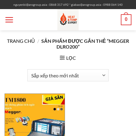
Bỏ
-
nguyenbi@ansgroup.asia
- 0868 317 692
giabao@ansgroup.asia
- 0988 064 140
qua
nội
0
dung
TRANG CHỦ
/
SẢN PHẨM ĐƯỢC GẮN THẺ “MEGGER
DLRO200”
LỌC