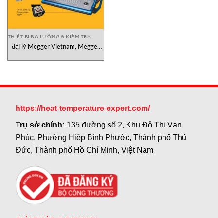
THIẾT BỊ ĐO LƯỜNG & KIỂM TRA
đại lý Megger Vietnam, Megger
DLRO600, Megger DLRO200,
electrical insulation testing
solutions Megger
https://heat-temperature-expert.com/
Trụ sở chính:
135 đường số 2, Khu Đô Thị Vạn
Phúc, Phường Hiệp Bình Phước, Thành phố Thủ
Đức, Thành phố Hồ Chí Minh, Việt Nam