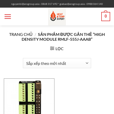
Bỏ
-
nguyenbi@ansgroup.asia
- 0868 317 692
giabao@ansgroup.asia
- 0988 064 140
qua
nội
0
dung
TRANG CHỦ
/
SẢN PHẨM ĐƯỢC GẮN THẺ “HIGH
DENSITY MODULE RMLF-555J-AAAB”
LỌC