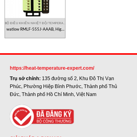
BỘ ĐIỀU KHIỂN NHIỆT ĐỘ/TEMPERATURE CONTROLLER
watlow RMLF-555J-AAAB, High
density module RMLF-555J-
AAAB, Watlow High density
module
https://heat-temperature-expert.com/
Trụ sở chính:
135 đường số 2, Khu Đô Thị Vạn
Phúc, Phường Hiệp Bình Phước, Thành phố Thủ
Đức, Thành phố Hồ Chí Minh, Việt Nam