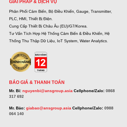
GIẢI PHÁP & DỊCH VỤ
Phân Phối Cảm Biến, Bộ Điều Khiển, Gauge,
Transmitter,
PLC, HMI, Thiết Bị Điện.
Cung Cấp Thiết Bị Châu Âu (EU)/G7/Korea.
Tư Vấn Tích Hợp Hệ Thống Cảm Biến & Điều Khiển, Hệ
Thống Thu Thập Dữ Liệu, IoT System, Water Analytics.
BÁO GIÁ & THANH TOÁN
Mr. Bỉ:
nguyenbi@ansgroup.asia
Cellphone/Zalo:
0868
317 692
Mr. Bảo:
giabao@ansgroup.asia
Cellphone/Zalo:
0988
064 140