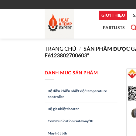
Bỏ
qua
GIỚI THIỆU
S
nội
dung
PARTLISTS
TRANG CHỦ
/
SẢN PHẨM ĐƯỢC GẮ
F6123802700603”
DANH MỤC SẢN PHẨM
Bộ điều khiển nhiệt độ/Temperature
controller
Bộ gia nhiệt/heater
Communication Gateway/IP
Máy hút bụi