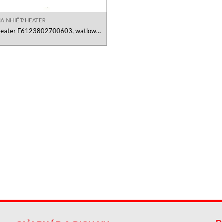
IA NHIỆT/HEATER
eater F6123802700603, watlow
6123802700603, heater watlow