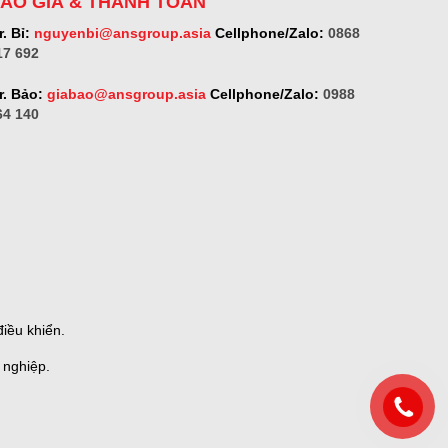
ÁO GIÁ & THANH TOÁN
. Bỉ:
nguyenbi@ansgroup.asia
Cellphone/Zalo:
0868
17 692
r. Bảo:
giabao@ansgroup.asia
Cellphone/Zalo:
0988
64 140
iều khiển.
 nghiệp.