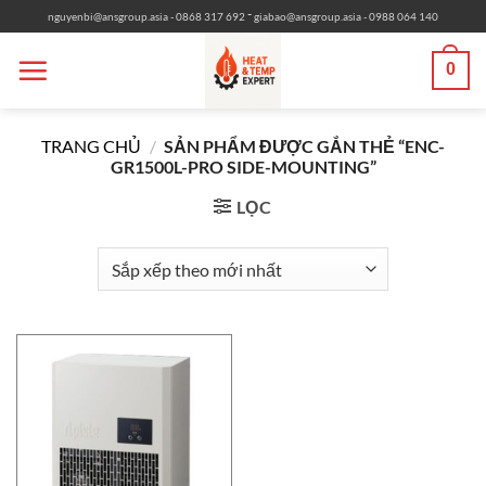
Bỏ
-
nguyenbi@ansgroup.asia
- 0868 317 692
giabao@ansgroup.asia
- 0988 064 140
qua
nội
0
dung
TRANG CHỦ
/
SẢN PHẨM ĐƯỢC GẮN THẺ “ENC-
GR1500L-PRO SIDE-MOUNTING”
LỌC