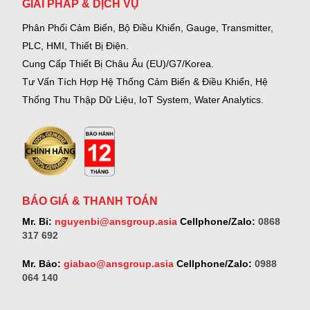
GIẢI PHÁP & DỊCH VỤ
Phân Phối Cảm Biến, Bộ Điều Khiển, Gauge,
Transmitter,
PLC, HMI, Thiết Bị Điện.
Cung Cấp Thiết Bị Châu Âu (EU)/G7/Korea.
Tư Vấn Tích Hợp Hệ Thống Cảm Biến & Điều Khiển, Hệ
Thống Thu Thập Dữ Liệu, IoT System, Water Analytics.
BÁO GIÁ & THANH TOÁN
Mr. Bỉ:
nguyenbi@ansgroup.asia
Cellphone/Zalo:
0868
317 692
Mr. Bảo:
giabao@ansgroup.asia
Cellphone/Zalo:
0988
064 140