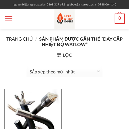
Bỏ
-
nguyenbi@ansgroup.asia
- 0868 317 692
giabao@ansgroup.asia
- 0988 064 140
qua
nội
0
dung
TRANG CHỦ
/
SẢN PHẨM ĐƯỢC GẮN THẺ “DÂY CẶP
NHIỆT ĐỘ WATLOW”
LỌC