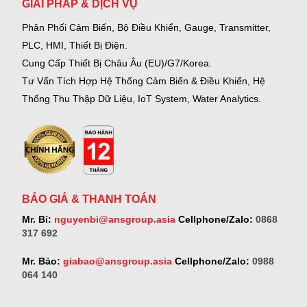
GIẢI PHÁP & DỊCH VỤ
Phân Phối Cảm Biến, Bộ Điều Khiển, Gauge,
Transmitter,
PLC, HMI, Thiết Bị Điện.
Cung Cấp Thiết Bị Châu Âu (EU)/G7/Korea.
Tư Vấn Tích Hợp Hệ Thống Cảm Biến & Điều Khiển, Hệ
Thống Thu Thập Dữ Liệu, IoT System, Water Analytics.
BÁO GIÁ & THANH TOÁN
Mr. Bỉ:
nguyenbi@ansgroup.asia
Cellphone/Zalo:
0868
317 692
Mr. Bảo:
giabao@ansgroup.asia
Cellphone/Zalo:
0988
064 140