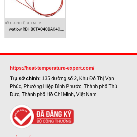
BỘ GIA NHIỆT/HEATER
watlow RBHB0TA040BA040,
RTD Sensor RBHB0TA040BA040,
cảm biến dò nhiệt độ điện trở
Watlow
https://heat-temperature-expert.com/
Trụ sở chính:
135 đường số 2, Khu Đô Thị Vạn
Phúc, Phường Hiệp Bình Phước, Thành phố Thủ
Đức, Thành phố Hồ Chí Minh, Việt Nam