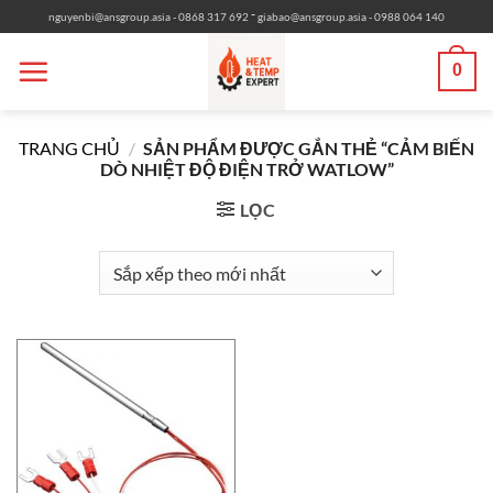
Bỏ
-
nguyenbi@ansgroup.asia
- 0868 317 692
giabao@ansgroup.asia
- 0988 064 140
qua
nội
0
dung
TRANG CHỦ
/
SẢN PHẨM ĐƯỢC GẮN THẺ “CẢM BIẾN
DÒ NHIỆT ĐỘ ĐIỆN TRỞ WATLOW”
LỌC