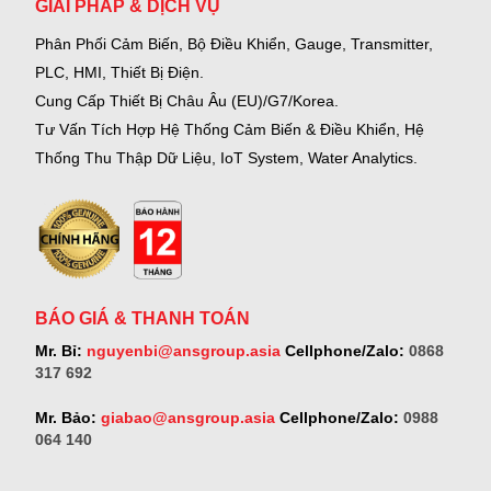
GIẢI PHÁP & DỊCH VỤ
Phân Phối Cảm Biến, Bộ Điều Khiển, Gauge,
Transmitter,
PLC, HMI, Thiết Bị Điện.
Cung Cấp Thiết Bị Châu Âu (EU)/G7/Korea.
Tư Vấn Tích Hợp Hệ Thống Cảm Biến & Điều Khiển, Hệ
Thống Thu Thập Dữ Liệu, IoT System, Water Analytics.
BÁO GIÁ & THANH TOÁN
Mr. Bỉ:
nguyenbi@ansgroup.asia
Cellphone/Zalo:
0868
317 692
Mr. Bảo:
giabao@ansgroup.asia
Cellphone/Zalo:
0988
064 140