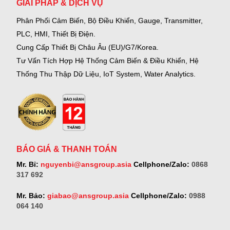
GIẢI PHÁP & DỊCH VỤ
Phân Phối Cảm Biến, Bộ Điều Khiển, Gauge,
Transmitter,
PLC, HMI, Thiết Bị Điện.
Cung Cấp Thiết Bị Châu Âu (EU)/G7/Korea.
Tư Vấn Tích Hợp Hệ Thống Cảm Biến & Điều Khiển, Hệ
Thống Thu Thập Dữ Liệu, IoT System, Water Analytics.
BÁO GIÁ & THANH TOÁN
Mr. Bỉ:
nguyenbi@ansgroup.asia
Cellphone/Zalo:
0868
317 692
Mr. Bảo:
giabao@ansgroup.asia
Cellphone/Zalo:
0988
064 140