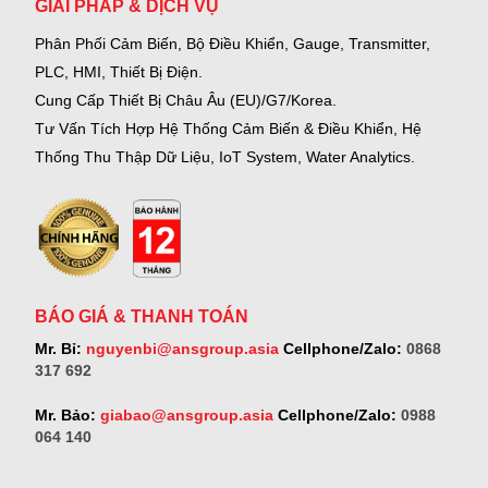
GIẢI PHÁP & DỊCH VỤ
Phân Phối Cảm Biến, Bộ Điều Khiển, Gauge,
Transmitter,
PLC, HMI, Thiết Bị Điện.
Cung Cấp Thiết Bị Châu Âu (EU)/G7/Korea.
Tư Vấn Tích Hợp Hệ Thống Cảm Biến & Điều Khiển, Hệ
Thống Thu Thập Dữ Liệu, IoT System, Water Analytics.
BÁO GIÁ & THANH TOÁN
Mr. Bỉ:
nguyenbi@ansgroup.asia
Cellphone/Zalo:
0868
317 692
Mr. Bảo:
giabao@ansgroup.asia
Cellphone/Zalo:
0988
064 140