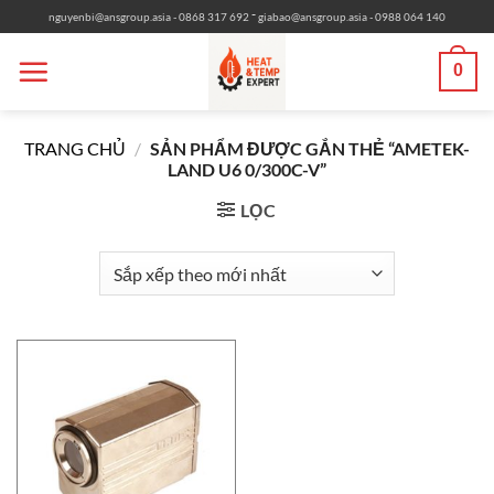
Bỏ
-
nguyenbi@ansgroup.asia
- 0868 317 692
giabao@ansgroup.asia
- 0988 064 140
qua
nội
0
dung
TRANG CHỦ
/
SẢN PHẨM ĐƯỢC GẮN THẺ “AMETEK-
LAND U6 0/300C-V”
LỌC