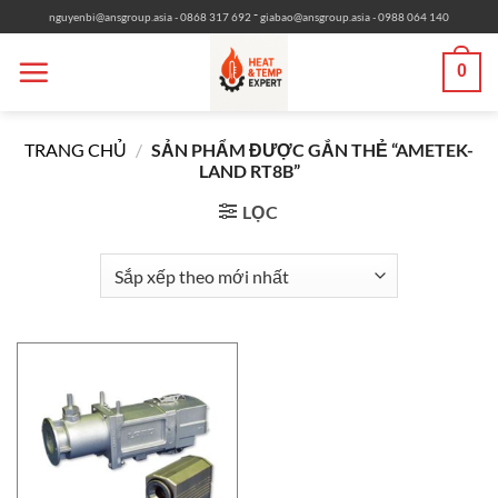
Bỏ
-
nguyenbi@ansgroup.asia
- 0868 317 692
giabao@ansgroup.asia
- 0988 064 140
qua
nội
0
dung
TRANG CHỦ
/
SẢN PHẨM ĐƯỢC GẮN THẺ “AMETEK-
LAND RT8B”
LỌC