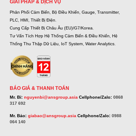
GIẢI PHÁP & DỊCH VỤ
Phân Phối Cảm Biến, Bộ Điều Khiển, Gauge,
Transmitter,
PLC, HMI, Thiết Bị Điện.
Cung Cấp Thiết Bị Châu Âu (EU)/G7/Korea.
Tư Vấn Tích Hợp Hệ Thống Cảm Biến & Điều Khiển, Hệ
Thống Thu Thập Dữ Liệu, IoT System, Water Analytics.
BÁO GIÁ & THANH TOÁN
Mr. Bỉ:
nguyenbi@ansgroup.asia
Cellphone/Zalo:
0868
317 692
Mr. Bảo:
giabao@ansgroup.asia
Cellphone/Zalo:
0988
064 140