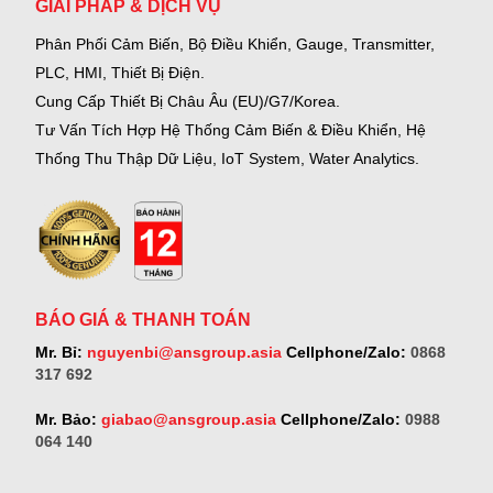
GIẢI PHÁP & DỊCH VỤ
Phân Phối Cảm Biến, Bộ Điều Khiển, Gauge,
Transmitter,
PLC, HMI, Thiết Bị Điện.
Cung Cấp Thiết Bị Châu Âu (EU)/G7/Korea.
Tư Vấn Tích Hợp Hệ Thống Cảm Biến & Điều Khiển, Hệ
Thống Thu Thập Dữ Liệu, IoT System, Water Analytics.
BÁO GIÁ & THANH TOÁN
Mr. Bỉ:
nguyenbi@ansgroup.asia
Cellphone/Zalo:
0868
317 692
Mr. Bảo:
giabao@ansgroup.asia
Cellphone/Zalo:
0988
064 140