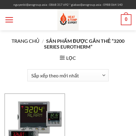
Bỏ
-
nguyenbi@ansgroup.asia
- 0868 317 692
giabao@ansgroup.asia
- 0988 064 140
qua
nội
0
dung
TRANG CHỦ
/
SẢN PHẨM ĐƯỢC GẮN THẺ “3200
SERIES EUROTHERM”
LỌC